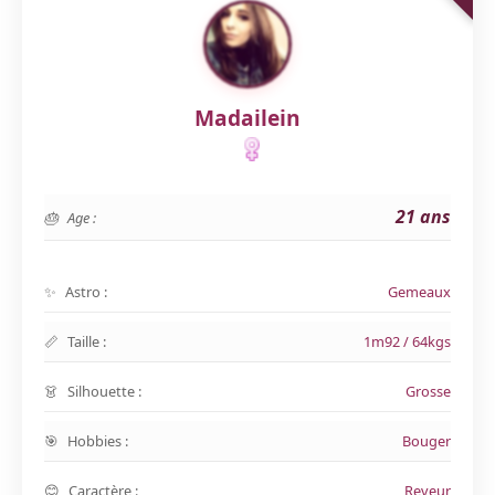
Madailein
21 ans
Age :
Astro :
Gemeaux
Taille :
1m92 / 64kgs
Silhouette :
Grosse
Hobbies :
Bouger
Caractère :
Reveur