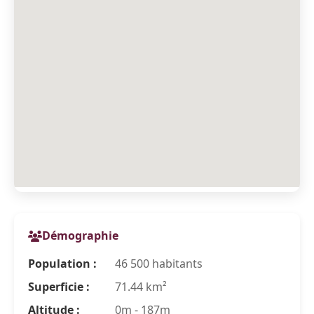
Démographie
Population :
46 500 habitants
Superficie :
71.44 km²
Altitude :
0m - 187m