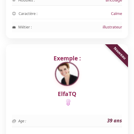
Hobbies :
Bricolage
Caractère :
Calme
Métier :
illustrateur
Exemple :
ElfaTQ
39 ans
Age :