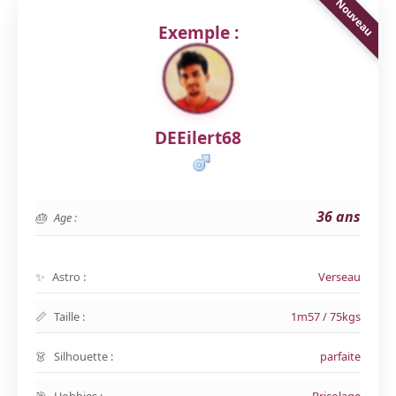
Exemple :
DEEilert68
36 ans
Age :
Astro :
Verseau
Taille :
1m57 / 75kgs
Silhouette :
parfaite