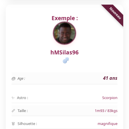
Exemple :
hMSilas96
41 ans
Age :
Astro :
Scorpion
Taille :
1m93 / 83kgs
Silhouette :
magnifique