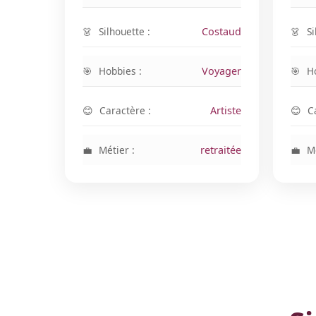
Silhouette :
Costaud
Si
Hobbies :
Voyager
H
Caractère :
Artiste
C
Métier :
retraitée
Mé