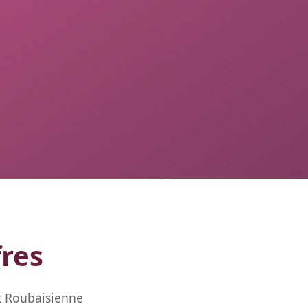
fres
t Roubaisienne