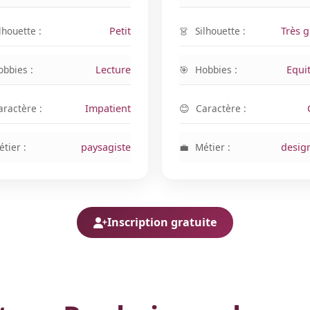
lhouette :
Petit
Silhouette :
Très 
obbies :
Lecture
Hobbies :
Equi
aractère :
Impatient
Caractère :
tier :
paysagiste
Métier :
desig
Inscription gratuite