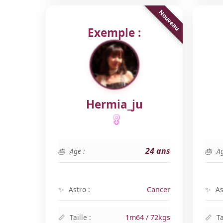
Exemple :
Hermia_ju
24 ans
Age :
Ag
Astro :
Cancer
As
Taille :
1m64 / 72kgs
Ta