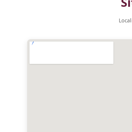
S
Local