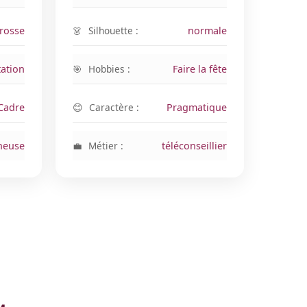
grosse
Silhouette :
normale
tation
Hobbies :
Faire la fête
Cadre
Caractère :
Pragmatique
neuse
Métier :
téléconseillier