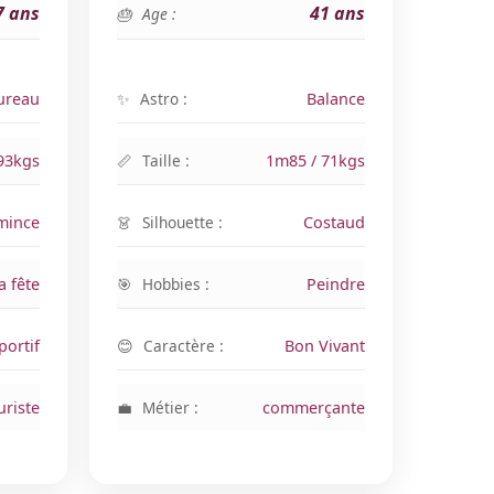
7 ans
41 ans
Age :
ureau
Astro :
Balance
93kgs
Taille :
1m85 / 71kgs
mince
Silhouette :
Costaud
a fête
Hobbies :
Peindre
portif
Caractère :
Bon Vivant
uriste
Métier :
commerçante