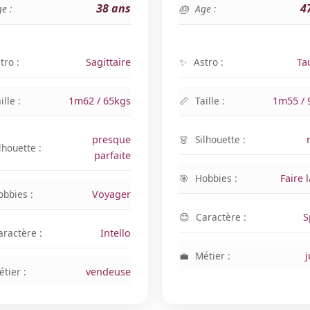
38 ans
4
e :
Age :
tro :
Sagittaire
Astro :
Ta
ille :
1m62 / 65kgs
Taille :
1m55 / 
presque
Silhouette :
lhouette :
parfaite
Hobbies :
Faire l
obbies :
Voyager
Caractère :
S
aractère :
Intello
Métier :
j
tier :
vendeuse