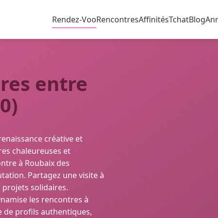
Rendez-Voo
Rencontres
Affinités
Tchat
Blog
An
res entre
0)
renaissance créative et
tres chaleureuses et
ontre à Roubaix des
utation. Partagez une visite à
projets solidaires.
namise les rencontres à
e de profils authentiques,