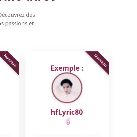
 Découvrez des
s passions et
Exemple :
hfLyric80