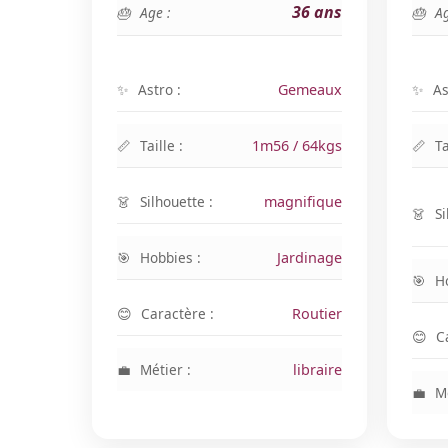
36 ans
Age :
Ag
Astro :
Gemeaux
As
Taille :
1m56 / 64kgs
Ta
Silhouette :
magnifique
Si
Hobbies :
Jardinage
H
Caractère :
Routier
C
Métier :
libraire
Mé