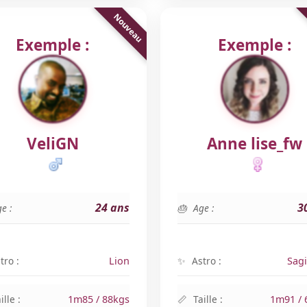
Exemple :
Exemple :
VeliGN
Anne lise_fw
24 ans
3
e :
Age :
tro :
Lion
Astro :
Sagi
ille :
1m85 / 88kgs
Taille :
1m91 / 