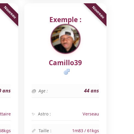
Exemple :
Camillo39
0 ans
44 ans
Age :
ttaire
Astro :
Verseau
68kgs
Taille :
1m83 / 61kgs