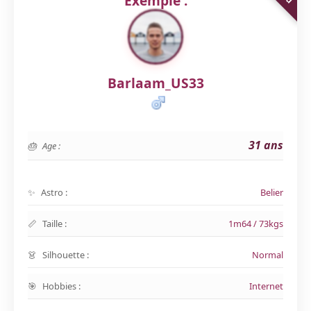
Exemple :
Barlaam_US33
31 ans
Age :
Astro :
Belier
Taille :
1m64 / 73kgs
Silhouette :
Normal
Hobbies :
Internet