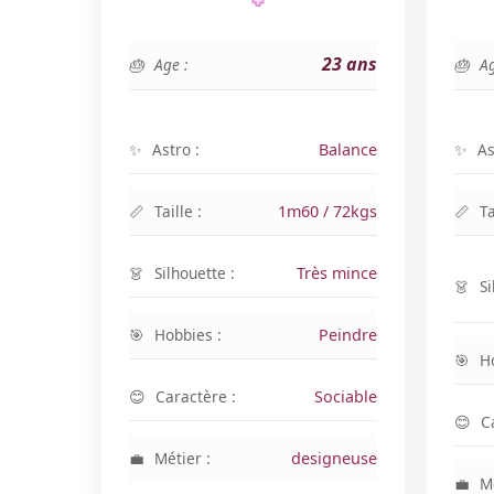
23 ans
Age :
Ag
Astro :
Balance
As
Taille :
1m60 / 72kgs
Ta
Silhouette :
Très mince
Si
Hobbies :
Peindre
H
Caractère :
Sociable
C
Métier :
designeuse
Mé