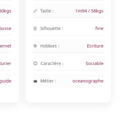
60kgs
Taille :
1m94 / 58kgs
 Gosse
Silhouette :
fine
ternet
Hobbies :
Ecriture
turier
Caractère :
Sociable
guide
Métier :
oceanographe