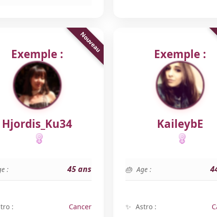
Exemple :
Exemple :
Hjordis_Ku34
KaileybE
45 ans
4
e :
Age :
tro :
Cancer
Astro :
C