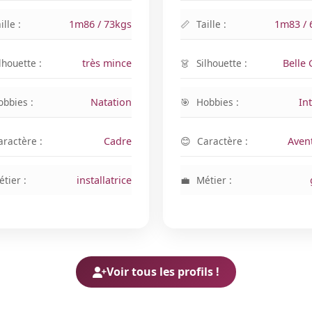
ille :
1m86 / 73kgs
Taille :
1m83 / 
lhouette :
très mince
Silhouette :
Belle
obbies :
Natation
Hobbies :
In
aractère :
Cadre
Caractère :
Aven
tier :
installatrice
Métier :
Voir tous les profils !