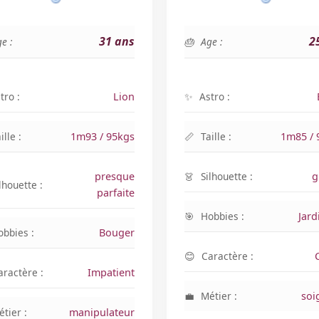
31 ans
2
e :
Age :
tro :
Lion
Astro :
ille :
1m93 / 95kgs
Taille :
1m85 / 
presque
Silhouette :
g
lhouette :
parfaite
Hobbies :
Jard
obbies :
Bouger
Caractère :
aractère :
Impatient
Métier :
soi
tier :
manipulateur