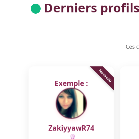
Derniers profils
Ces c
Exemple :
ZakiyyawR74