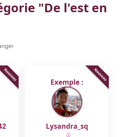
égorie "
De l'est en
hanger
Exemple :
42
Lysandra_sq