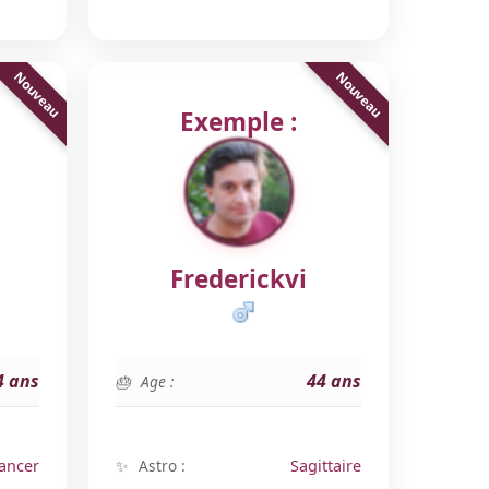
Exemple :
Frederickvi
4 ans
44 ans
Age :
ancer
Astro :
Sagittaire