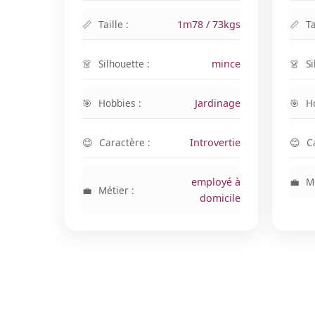
Taille :
1m78 / 73kgs
Ta
Silhouette :
mince
Si
Hobbies :
Jardinage
H
Caractère :
Introvertie
C
employé à
Mé
Métier :
domicile