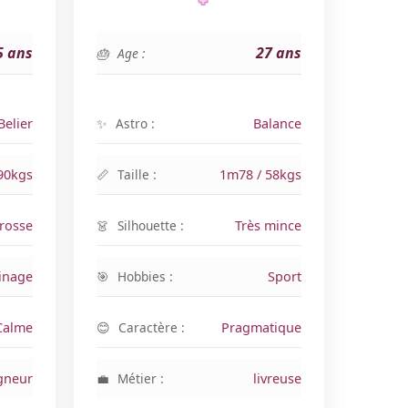
5 ans
27 ans
Age :
Belier
Astro :
Balance
90kgs
Taille :
1m78 / 58kgs
rosse
Silhouette :
Très mince
inage
Hobbies :
Sport
Calme
Caractère :
Pragmatique
gneur
Métier :
livreuse