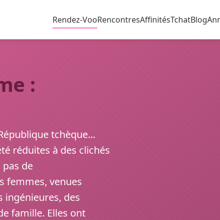
Rendez-Voo
Rencontres
Affinités
Tchat
Blog
An
me :
 République tchèque...
é réduites à des clichés
, pas de
es femmes, venues
s ingénieures, des
e famille. Elles ont