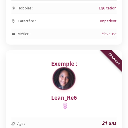
Hobbies :
Equitation
Caractère :
Impatient
Métier :
éleveuse
Exemple :
Lean_Re6
21 ans
Age :