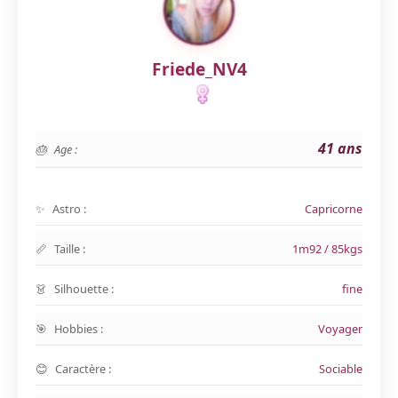
Friede_NV4
41 ans
Age :
Astro :
Capricorne
Taille :
1m92 / 85kgs
Silhouette :
fine
Hobbies :
Voyager
Caractère :
Sociable