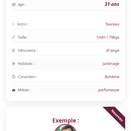
31 ans
Age :
Astro :
Taureau
Taille :
1m61 / 79kgs
Silhouette :
d\'ange
Hobbies :
Jardinage
Caractère :
Bohème
Métier :
parfumeuse
Exemple :