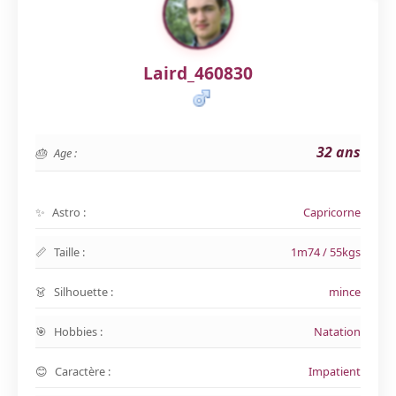
Laird_460830
32 ans
Age :
Astro :
Capricorne
Taille :
1m74 / 55kgs
Silhouette :
mince
Hobbies :
Natation
Caractère :
Impatient