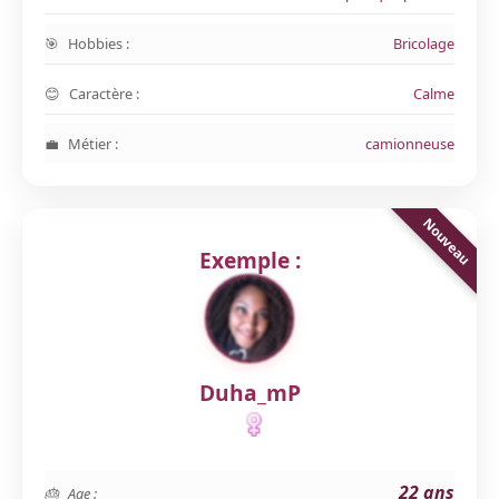
Hobbies :
Bricolage
Caractère :
Calme
Métier :
camionneuse
Exemple :
Duha_mP
22 ans
Age :