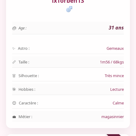
lxTorben13
31 ans
Age :
Astro :
Gemeaux
Taille :
1m56 / 68kgs
Silhouette :
Très mince
Hobbies :
Lecture
Caractère :
Calme
Métier :
magasinnier