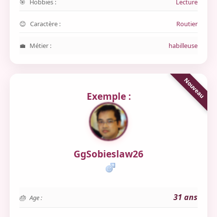
Hobbies :
Lecture
Caractère :
Routier
Métier :
habilleuse
Exemple :
GgSobieslaw26
31 ans
Age :