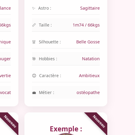
lance
Astro :
Sagittaire
66kgs
Taille :
1m74 / 66kgs
nique
Silhouette :
Belle Gosse
ouger
Hobbies :
Natation
vertie
Caractère :
Ambitieux
vocat
Métier :
ostéopathe
Exemple :