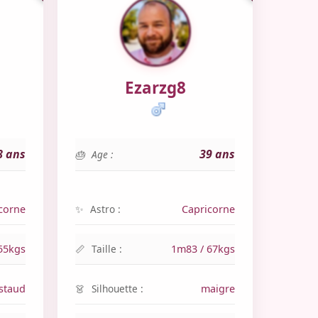
Ezarzg8
8 ans
39 ans
Age :
corne
Astro :
Capricorne
55kgs
Taille :
1m83 / 67kgs
staud
Silhouette :
maigre