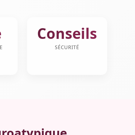
e
Conseils
E
SÉCURITÉ
uroatypique