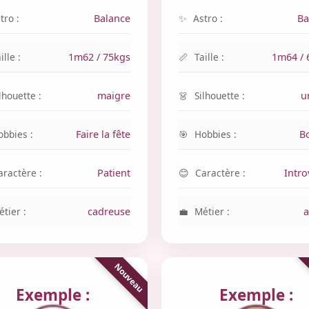
tro :
Balance
Astro :
Ba
ille :
1m62 / 75kgs
Taille :
1m64 / 
lhouette :
maigre
Silhouette :
u
obbies :
Faire la fête
Hobbies :
B
aractère :
Patient
Caractère :
Intro
tier :
cadreuse
Métier :
a
Exemple :
Exemple :