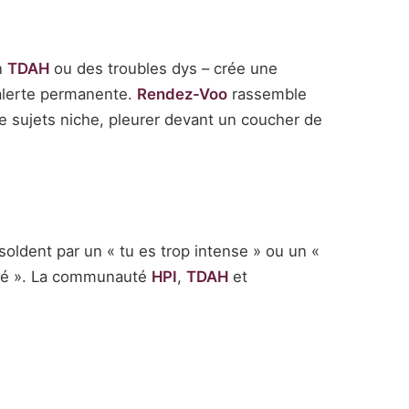
n
TDAH
ou des troubles dys – crée une
alerte permanente.
Rendez-Voo
rassemble
e sujets niche, pleurer devant un coucher de
oldent par un « tu es trop intense » ou un «
ité ». La communauté
HPI
,
TDAH
et