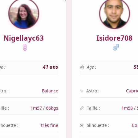
Nigellayc63
Isidore708
41 ans
5
e :
Age :
tro :
Balance
Astro :
Capri
ille :
1m57 / 66kgs
Taille :
1m58 / 
lhouette :
très fine
Silhouette :
Co