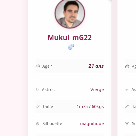
Mukul_mG22
21 ans
Age :
Ag
Astro :
Vierge
As
Taille :
1m75 / 60kgs
Ta
Silhouette :
magnifique
Si