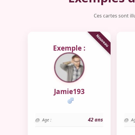
Ces cartes sont il
Exemple :
Jamie193
42 ans
Age :
Ag