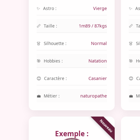
Astro :
Vierge
As
Taille :
1m89 / 87kgs
Ta
Silhouette :
Normal
Si
Hobbies :
Natation
H
Caractère :
Casanier
C
Métier :
naturopathe
Mé
Exemple :