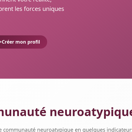
brent les forces uniques
Créer mon profil
unauté neuroatypique 
e communauté neuroatypique en quelques indicateurs