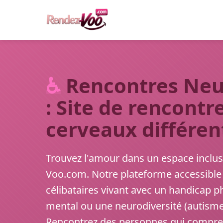
♿
Rencontres Neu
: Site de rencontr
cerveaux différen
Trouvez l'amour dans un espace inclus
Voo.com. Notre plateforme accessible
célibataires vivant avec un handicap ph
mental ou une neurodiversité (autisme,
Rencontrez des personnes qui compren