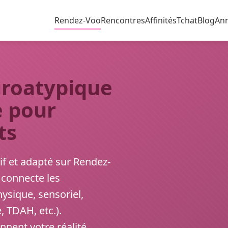
Rendez-Voo
Rencontres
Affinités
Tchat
Blog
An
roatypique
e pour
ts
if et adapté sur Rendez-
 connecte les
ysique, sensoriel,
 TDAH, etc.).
nent votre réalité,