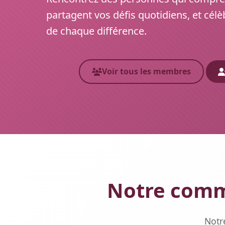
partagent vos défis quotidiens, et célè
de chaque différence.
Voir tous les membres
Notre comm
Notr