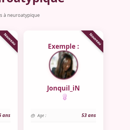
ées à neuroatypique
Exemple :
Jonquil_iN
6 ans
53 ans
Age :