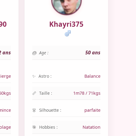
90
Khayri375
2 ans
50 ans
Age :
ierge
Astro :
Balance
60kgs
Taille :
1m78 / 71kgs
mince
Silhouette :
parfaite
colage
Hobbies :
Natation