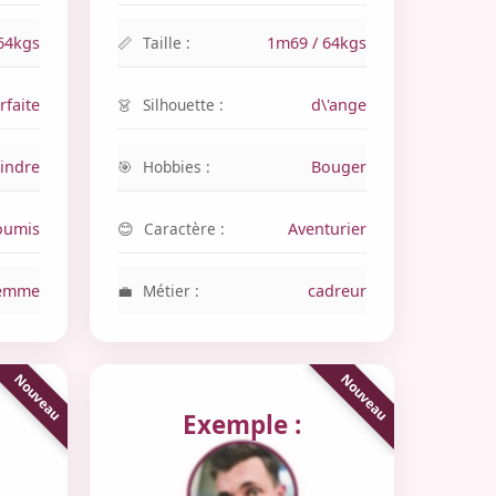
64kgs
Taille :
1m69 / 64kgs
rfaite
Silhouette :
d\'ange
indre
Hobbies :
Bouger
oumis
Caractère :
Aventurier
femme
Métier :
cadreur
Exemple :