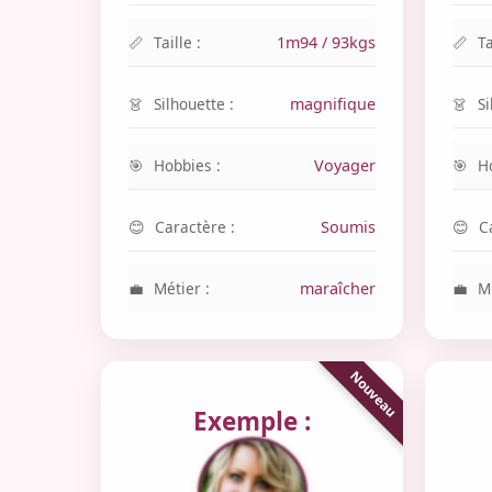
Taille :
1m94 / 93kgs
Ta
Silhouette :
magnifique
Si
Hobbies :
Voyager
H
Caractère :
Soumis
C
Métier :
maraîcher
Mé
Exemple :