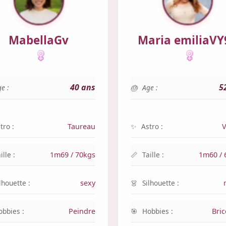
MabellaGv
Maria emiliaVY
40 ans
5
e :
Age :
tro :
Taureau
Astro :
V
ille :
1m69 / 70kgs
Taille :
1m60 / 
lhouette :
sexy
Silhouette :
obbies :
Peindre
Hobbies :
Bri