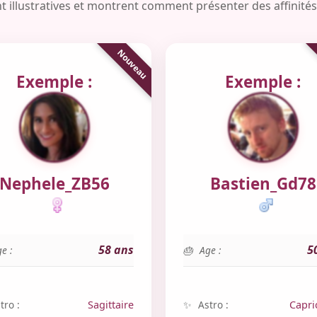
t illustratives et montrent comment présenter des affinité
Exemple :
Exemple :
Nephele_ZB56
Bastien_Gd78
58 ans
5
e :
Age :
tro :
Sagittaire
Astro :
Capri