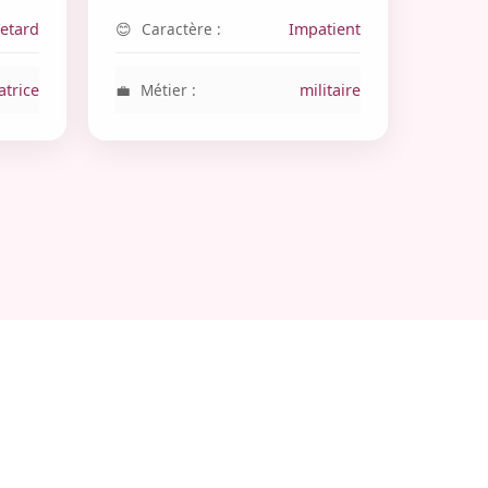
Fetard
Caractère :
Impatient
atrice
Métier :
militaire