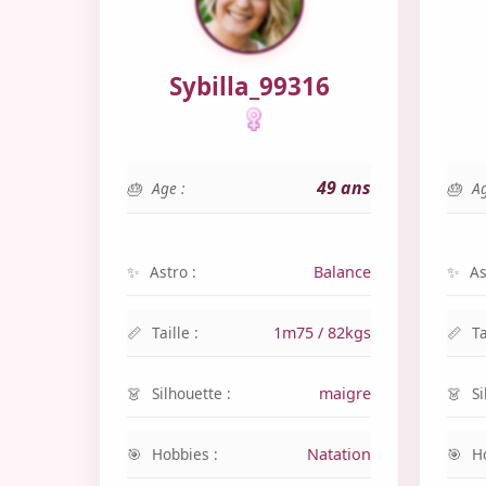
Sybilla_99316
49 ans
Age :
Ag
Astro :
Balance
As
Taille :
1m75 / 82kgs
Ta
Silhouette :
maigre
Si
Hobbies :
Natation
H