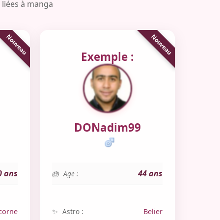
s liées à manga
Exemple :
DONadim99
0 ans
44 ans
Age :
corne
Astro :
Belier