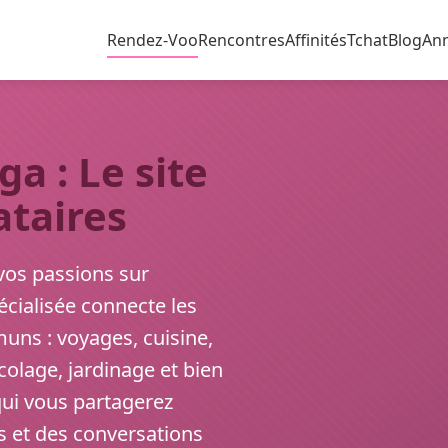
Rendez-Voo
Rencontres
Affinités
Tchat
Blog
An
 : Le site
ataires
vos passions sur
cialisée connecte les
muns : voyages, cuisine,
icolage, jardinage et bien
ui vous partagerez
 et des conversations