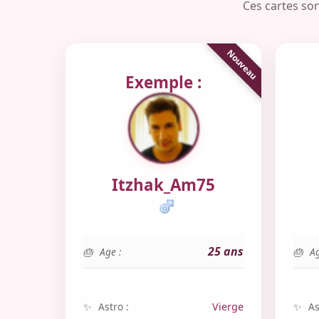
Ces cartes son
Exemple :
Itzhak_Am75
25 ans
Age :
Ag
Astro :
Vierge
As