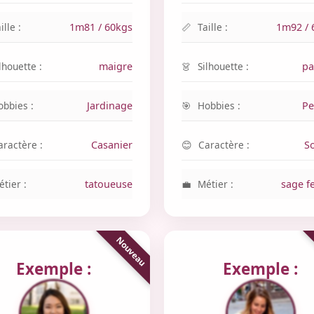
ille :
1m81 / 60kgs
Taille :
1m92 / 
lhouette :
maigre
Silhouette :
pa
obbies :
Jardinage
Hobbies :
Pe
aractère :
Casanier
Caractère :
S
tier :
tatoueuse
Métier :
sage 
Exemple :
Exemple :