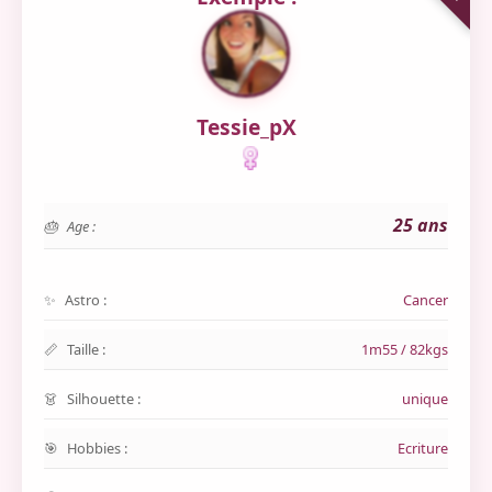
Tessie_pX
25 ans
Age :
Astro :
Cancer
Taille :
1m55 / 82kgs
Silhouette :
unique
Hobbies :
Ecriture