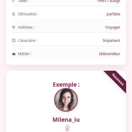
Taille :
1m67 / 82kgs
Silhouette :
parfaite
Hobbies :
Voyager
Caractère :
Impatient
Métier :
télévendeur
Exemple :
Milena_iu