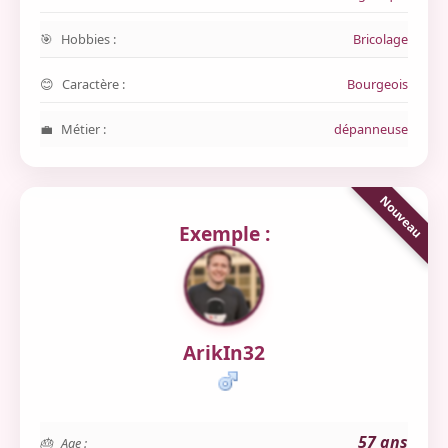
Hobbies :
Bricolage
Caractère :
Bourgeois
Métier :
dépanneuse
Exemple :
ArikIn32
57 ans
Age :