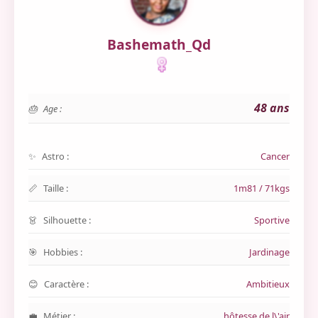
Bashemath_Qd
48 ans
Age :
Astro :
Cancer
Taille :
1m81 / 71kgs
Silhouette :
Sportive
Hobbies :
Jardinage
Caractère :
Ambitieux
Métier :
hôtesse de l\'air