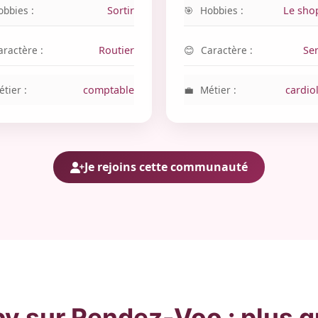
obbies :
Sortir
Hobbies :
Le sho
aractère :
Routier
Caractère :
Se
tier :
comptable
Métier :
cardio
Je rejoins cette communauté
 sur Rendez-Voo : plus qu