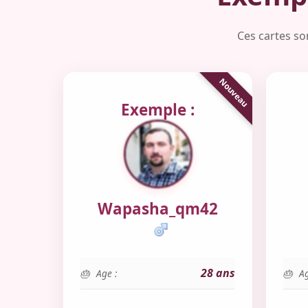
Ces cartes so
Exemple :
Wapasha_qm42
28 ans
Age :
Ag