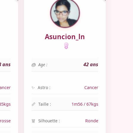
Asuncion_ln
8 ans
42 ans
Age :
ancer
Astro :
Cancer
85kgs
Taille :
1m56 / 67kgs
rosse
Silhouette :
Ronde