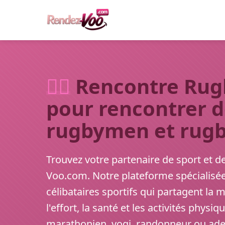
🏃‍♂️
Rencontre Rugby
pour rencontrer 
rugbymen et ru
Trouvez votre partenaire de sport et d
Voo.com. Notre plateforme spécialisée
célibataires sportifs qui partagent la
l'effort, la santé et les activités phys
marathonien, yogi, randonneur ou adept