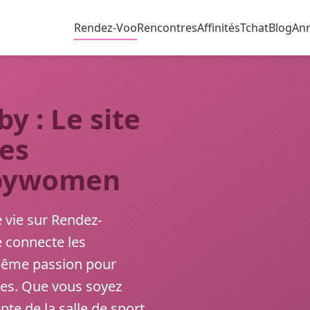
Rendez-Voo
Rencontres
Affinités
Tchat
Blog
An
 : Le site
des
gbywomen
e vie sur Rendez-
 connecte les
 même passion pour
iques. Que vous soyez
e de la salle de sport,