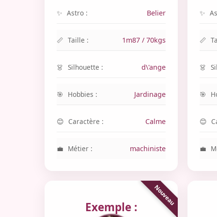
Astro :
Belier
As
Taille :
1m87 / 70kgs
Ta
Silhouette :
d\'ange
Si
Hobbies :
Jardinage
H
Caractère :
Calme
C
Métier :
machiniste
Mé
Exemple :