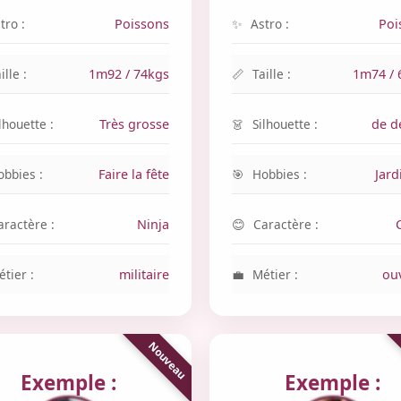
tro :
Poissons
Astro :
Poi
ille :
1m92 / 74kgs
Taille :
1m74 / 
lhouette :
Très grosse
Silhouette :
de 
obbies :
Faire la fête
Hobbies :
Jard
aractère :
Ninja
Caractère :
tier :
militaire
Métier :
ou
Exemple :
Exemple :