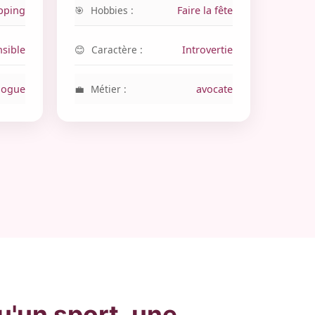
pping
Hobbies :
Faire la fête
nsible
Caractère :
Introvertie
logue
Métier :
avocate
'un sport, une