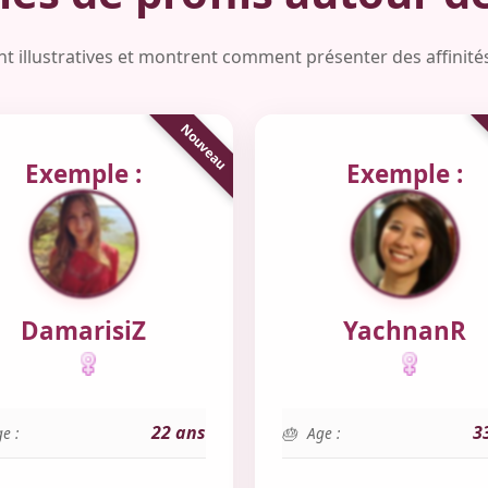
nt illustratives et montrent comment présenter des affinités
Exemple :
Exemple :
DamarisiZ
YachnanR
22 ans
3
e :
Age :