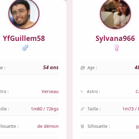
YfGuillem58
Sylvana966
54 ans
4
e :
Age :
tro :
Verseau
Astro :
C
ille :
1m80 / 72kgs
Taille :
1m73 / 
lhouette :
de démon
Silhouette :
g