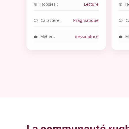
Hobbies :
Lecture
H
Caractère :
Pragmatique
C
Métier :
dessinatrice
Mé
La communauté rugby