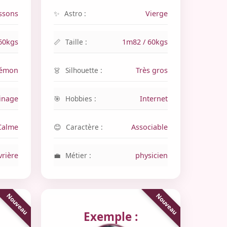
ssons
Astro :
Vierge
60kgs
Taille :
1m82 / 60kgs
démon
Silhouette :
Très gros
inage
Hobbies :
Internet
Calme
Caractère :
Associable
vrière
Métier :
physicien
Exemple :