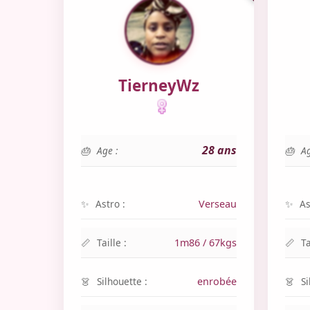
TierneyWz
28 ans
Age :
Ag
Astro :
Verseau
As
Taille :
1m86 / 67kgs
Ta
Silhouette :
enrobée
Si