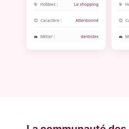
Hobbies :
Le shopping
H
Caractère :
Attentionné
C
Métier :
dentistes
Mé
La communauté des g