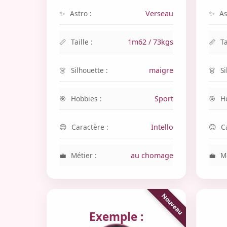
Astro :
Verseau
As
Taille :
1m62 / 73kgs
Ta
Silhouette :
maigre
Si
Hobbies :
Sport
H
Caractère :
Intello
C
Métier :
au chomage
Mé
Exemple :