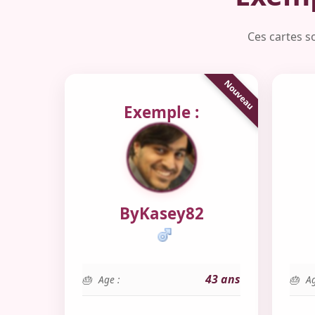
Ces cartes s
Exemple :
ByKasey82
43 ans
Age :
Ag