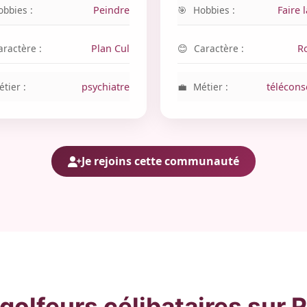
obbies :
Peindre
Hobbies :
Faire l
aractère :
Plan Cul
Caractère :
R
tier :
psychiatre
Métier :
téléconse
Je rejoins cette communauté
olfeurs célibataires sur