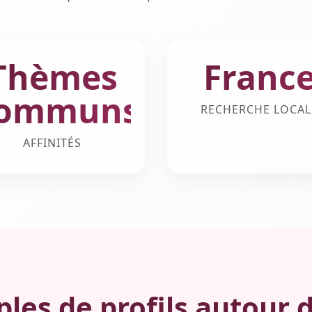
Thèmes
Franc
ommuns
RECHERCHE LOCAL
AFFINITÉS
les de profils autour d