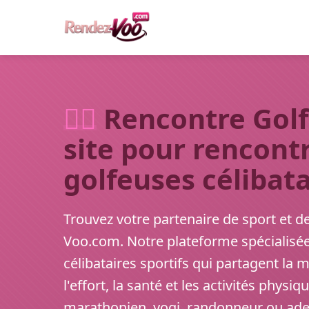
🏃‍♂️
Rencontre Golf
site pour rencont
golfeuses célibata
Trouvez votre partenaire de sport et d
Voo.com. Notre plateforme spécialisée
célibataires sportifs qui partagent la
l'effort, la santé et les activités phys
marathonien, yogi, randonneur ou adept