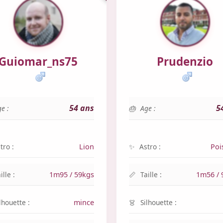
Guiomar_ns75
Prudenzio
54 ans
5
e :
Age :
tro :
Lion
Astro :
Poi
ille :
1m95 / 59kgs
Taille :
1m56 / 
lhouette :
mince
Silhouette :