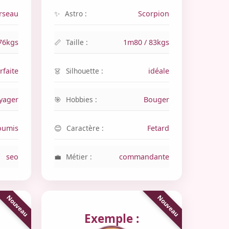
rseau
Astro :
Scorpion
76kgs
Taille :
1m80 / 83kgs
rfaite
Silhouette :
idéale
yager
Hobbies :
Bouger
oumis
Caractère :
Fetard
seo
Métier :
commandante
Exemple :