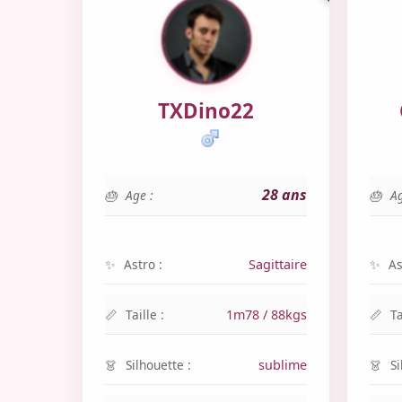
TXDino22
28 ans
Age :
Ag
Astro :
Sagittaire
As
Taille :
1m78 / 88kgs
Ta
Silhouette :
sublime
Si