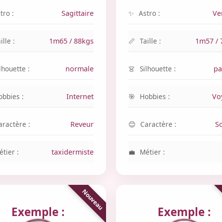
tro :
Sagittaire
Astro :
Ve
ille :
1m65 / 88kgs
Taille :
1m57 / 
lhouette :
normale
Silhouette :
pa
obbies :
Internet
Hobbies :
Vo
aractère :
Reveur
Caractère :
S
tier :
taxidermiste
Métier :
Exemple :
Exemple :