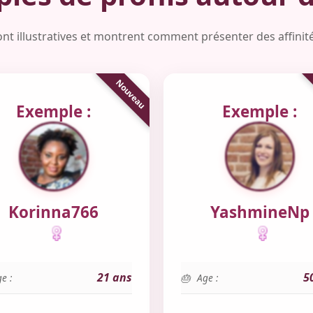
ont illustratives et montrent comment présenter des affinités
Exemple :
Exemple :
Korinna766
YashmineNp
21 ans
5
e :
Age :