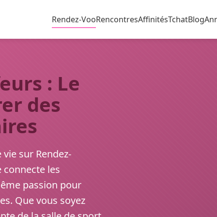
Rendez-Voo
Rencontres
Affinités
Tchat
Blog
An
eurs : Le
rer des
ires
e vie sur Rendez-
 connecte les
 même passion pour
iques. Que vous soyez
e de la salle de sport,