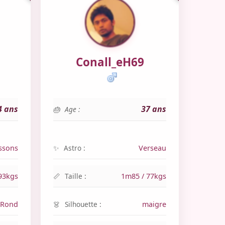
Conall_eH69
4 ans
37 ans
Age :
ssons
Astro :
Verseau
93kgs
Taille :
1m85 / 77kgs
Rond
Silhouette :
maigre