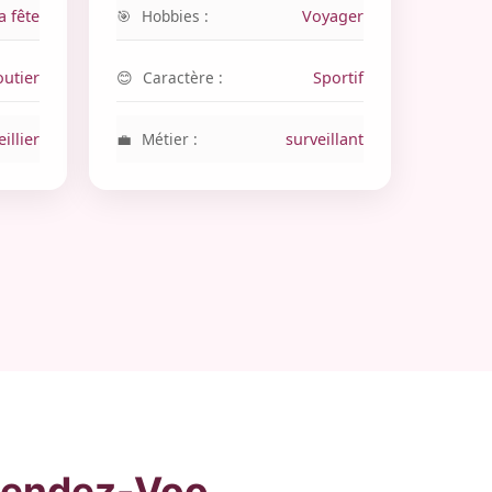
a fête
Hobbies :
Voyager
outier
Caractère :
Sportif
illier
Métier :
surveillant
 Rendez-Voo