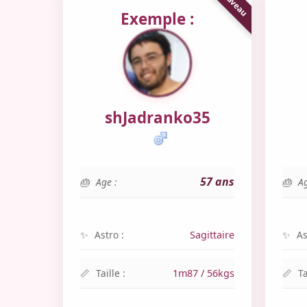
Exemple :
shJadranko35
57 ans
Age :
Ag
Astro :
Sagittaire
As
Taille :
1m87 / 56kgs
Ta