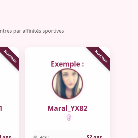
tres par affinités sportives
Exemple :
1
Maral_YX82
4 ans
52 ans
Age :