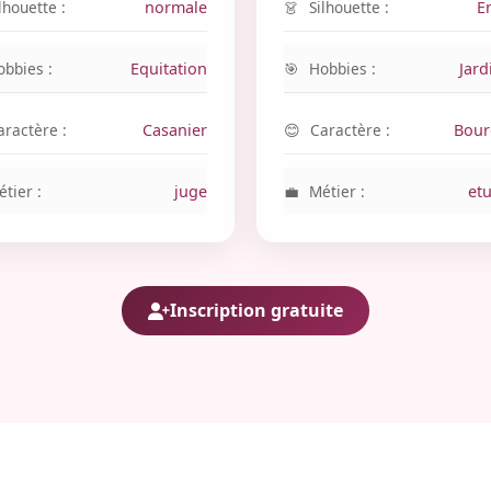
lhouette :
normale
Silhouette :
E
obbies :
Equitation
Hobbies :
Jard
aractère :
Casanier
Caractère :
Bour
tier :
juge
Métier :
et
Inscription gratuite