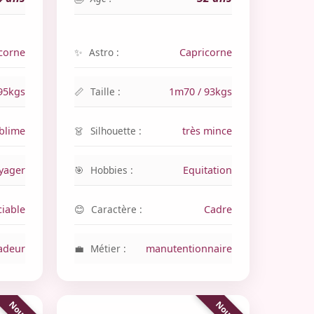
corne
Astro :
Capricorne
95kgs
Taille :
1m70 / 93kgs
blime
Silhouette :
très mince
yager
Hobbies :
Equitation
ciable
Caractère :
Cadre
adeur
Métier :
manutentionnaire