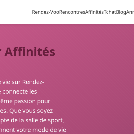
Rendez-Voo
Rencontres
Affinités
Tchat
Blog
An
 Affinités
e vie sur Rendez-
 connecte les
 même passion pour
iques. Que vous soyez
e de la salle de sport,
nnent votre mode de vie