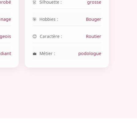
nrobé
Silhouette :
grosse
inage
Hobbies :
Bouger
geois
Caractère :
Routier
udiant
Métier :
podologue