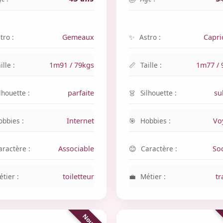
tro :
Gemeaux
Astro :
Capri
ille :
1m91 / 79kgs
Taille :
1m77 / 
lhouette :
parfaite
Silhouette :
su
obbies :
Internet
Hobbies :
Vo
aractère :
Associable
Caractère :
So
tier :
toiletteur
Métier :
tr