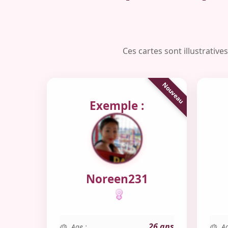
Ces cartes sont illustrativ
Exemple :
Noreen231
26 ans
Age :
Ag