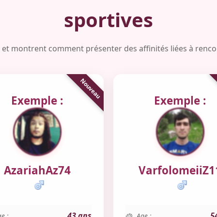
sportives
es et montrent comment présenter des affinités liées à rencon
Exemple :
Exemple :
AzariahAz74
VarfolomeiiZ1
43 ans
5
e :
Age :