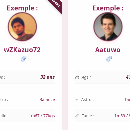
Exemple :
Exemple :
wZKazuo72
Aatuwo
32 ans
4
e :
Age :
tro :
Balance
Astro :
Ta
ille :
1m67 / 77kgs
Taille :
1m59 / 