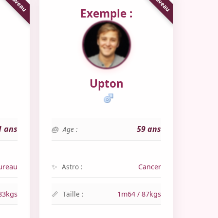
Exemple :
Upton
1 ans
59 ans
Age :
ureau
Astro :
Cancer
83kgs
Taille :
1m64 / 87kgs