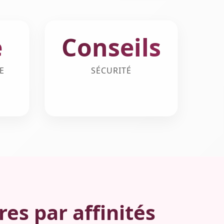
e
Conseils
E
SÉCURITÉ
es par affinités