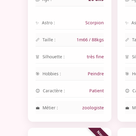
Astro :
Scorpion
As
Taille :
1m66 / 88kgs
Ta
Silhouette :
très fine
Si
Hobbies :
Peindre
H
Caractère :
Patient
C
Métier :
zoologiste
Mé