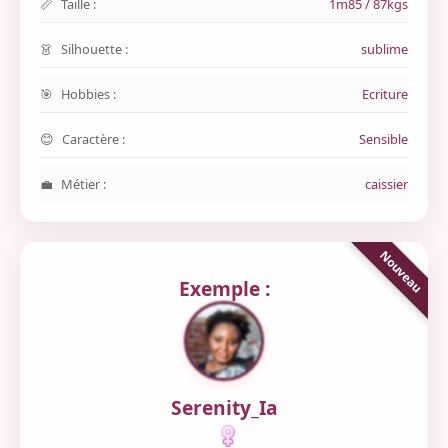
Taille :
1m85 / 87kgs
Silhouette :
sublime
Hobbies :
Ecriture
Caractère :
Sensible
Métier :
caissier
Exemple :
Serenity_Ia