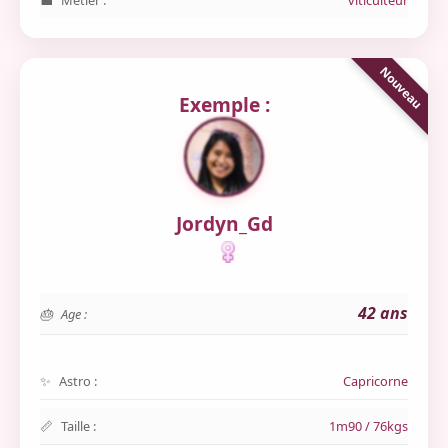
Métier :
viticulteur
Exemple :
Jordyn_Gd
42 ans
Age :
Astro :
Capricorne
Taille :
1m90 / 76kgs