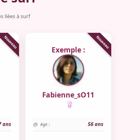
 liées à surf
Exemple :
Fabienne_sO11
7 ans
56 ans
Age :