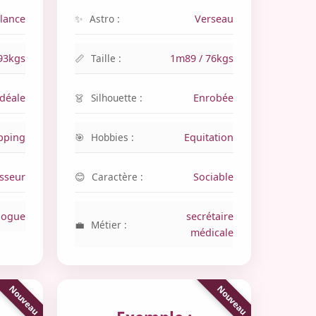
lance
Astro :
Verseau
93kgs
Taille :
1m89 / 76kgs
idéale
Silhouette :
Enrobée
pping
Hobbies :
Equitation
sseur
Caractère :
Sociable
logue
secrétaire
Métier :
médicale