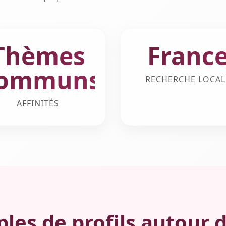
Thèmes
Franc
ommuns
RECHERCHE LOCAL
AFFINITÉS
les de profils autour d