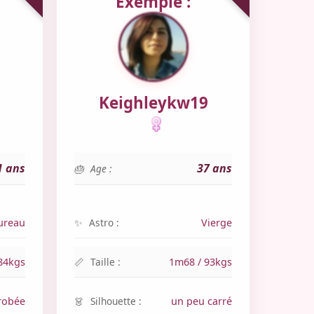
Exemple :
Keighleykw19
1 ans
37 ans
Age :
ureau
Astro :
Vierge
84kgs
Taille :
1m68 / 93kgs
robée
Silhouette :
un peu carré