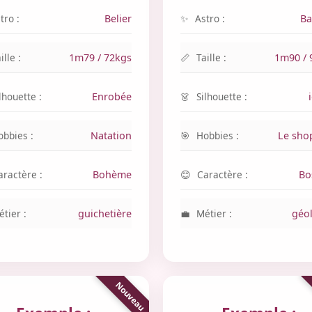
tro :
Belier
Astro :
Ba
ille :
1m79 / 72kgs
Taille :
1m90 / 
lhouette :
Enrobée
Silhouette :
obbies :
Natation
Hobbies :
Le sho
aractère :
Bohème
Caractère :
Bo
tier :
guichetière
Métier :
géo