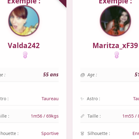
Exemple :
Exemple :
Valda242
Maritza_xF39
55 ans
5
e :
Age :
tro :
Taureau
Astro :
Ta
ille :
1m56 / 69kgs
Taille :
1m55 / 
lhouette :
Sportive
Silhouette :
En