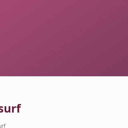
surf
urf