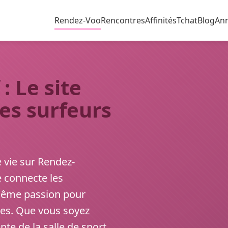
Rendez-Voo
Rencontres
Affinités
Tchat
Blog
An
: Le site
es surfeurs
e vie sur Rendez-
 connecte les
 même passion pour
iques. Que vous soyez
e de la salle de sport,