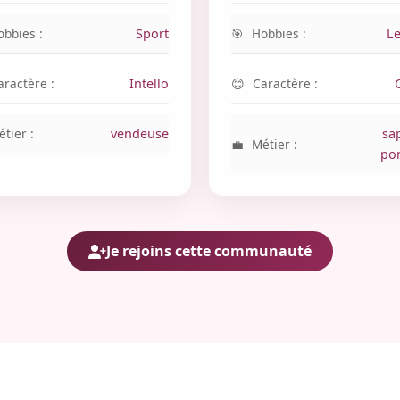
obbies :
Sport
Hobbies :
Le
aractère :
Intello
Caractère :
tier :
vendeuse
sa
Métier :
po
Je rejoins cette communauté