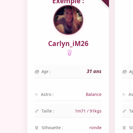
Exemple :
Carlyn_iM26
31 ans
Age :
Ag
Astro :
Balance
As
Taille :
1m71 / 91kgs
Ta
Silhouette :
ronde
Si