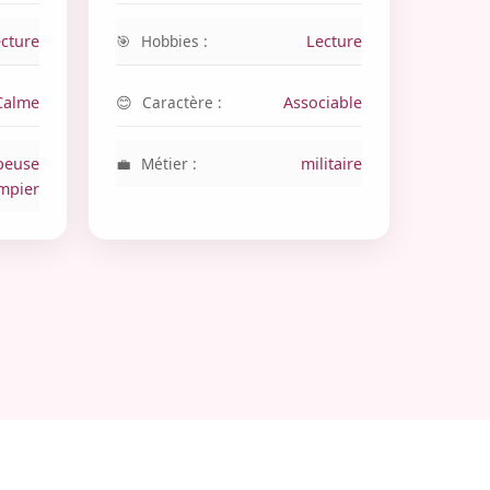
cture
Hobbies :
Lecture
Calme
Caractère :
Associable
peuse
Métier :
militaire
mpier