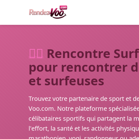
🏃‍♂️
Rencontre Surf 
pour rencontrer d
et surfeuses
Trouvez votre partenaire de sport et d
Voo.com. Notre plateforme spécialisée
célibataires sportifs qui partagent la
l'effort, la santé et les activités phys
marathonien, yogi, randonneur ou adept