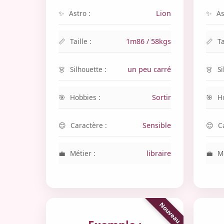
Astro :
Lion
As
Taille :
1m86 / 58kgs
Ta
Silhouette :
un peu carré
Si
Hobbies :
Sortir
H
Caractère :
Sensible
C
Métier :
libraire
Mé