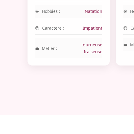
Hobbies :
Natation
H
Caractère :
Impatient
C
tourneuse
Mé
Métier :
fraiseuse