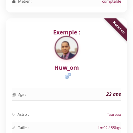
Métier :
comptable
Exemple :
Huw_om
22 ans
Age :
Astro :
Taureau
Taille :
1m92 / 55kgs