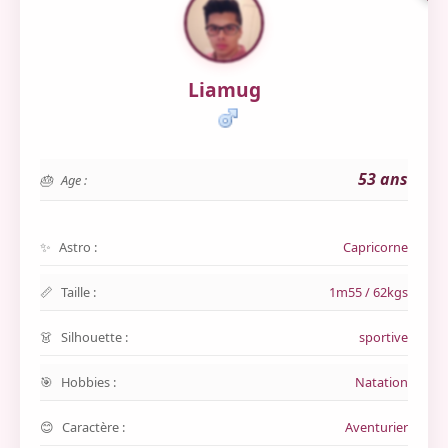
Liamug
53 ans
Age :
Astro :
Capricorne
Taille :
1m55 / 62kgs
Silhouette :
sportive
Hobbies :
Natation
Caractère :
Aventurier