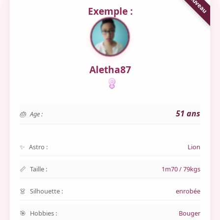
Exemple :
Aletha87
51 ans
Age :
Astro :
Lion
Taille :
1m70 / 79kgs
Silhouette :
enrobée
Hobbies :
Bouger