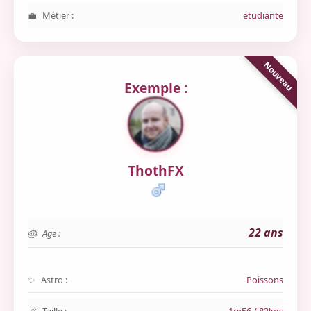
Métier :
etudiante
Exemple :
ThothFX
22 ans
Age :
Astro :
Poissons