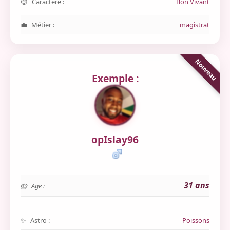
Caractère :
Bon Vivant
Métier :
magistrat
Exemple :
opIslay96
31 ans
Age :
Astro :
Poissons