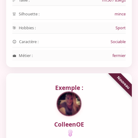
Taille :
1m56 / 83kgs
Silhouette :
mince
Hobbies :
Sport
Caractère :
Sociable
Métier :
fermier
Exemple :
ColleenOE