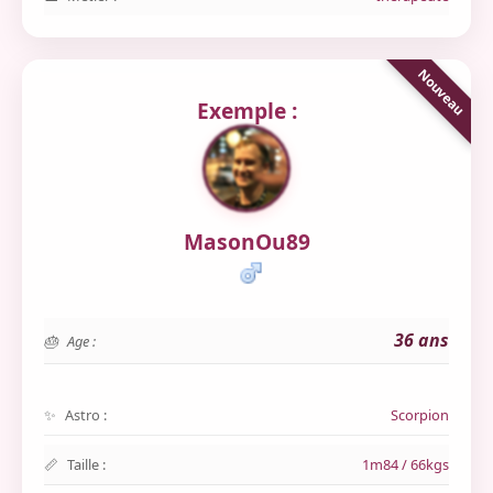
Exemple :
MasonOu89
36 ans
Age :
Astro :
Scorpion
Taille :
1m84 / 66kgs