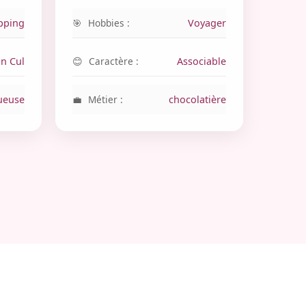
pping
Hobbies :
Voyager
an Cul
Caractère :
Associable
ueuse
Métier :
chocolatière