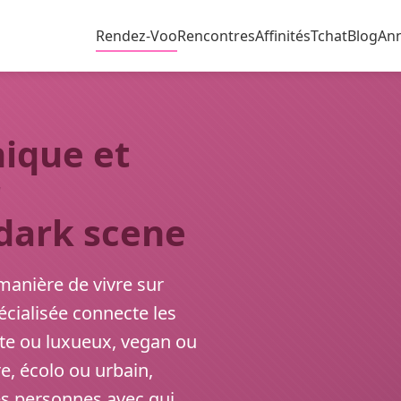
Rendez-Voo
Rencontres
Affinités
Tchat
Blog
An
ique et
r
 dark scene
manière de vivre sur
cialisée connecte les
iste ou luxueux, vegan ou
e, écolo ou urbain,
s personnes avec qui