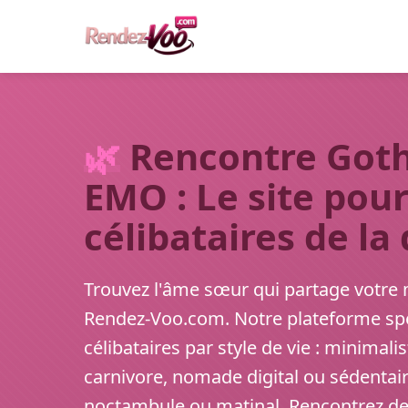
🌿
Rencontre Goth
EMO : Le site pou
célibataires de la
Trouvez l'âme sœur qui partage votre 
Rendez-Voo.com. Notre plateforme spé
célibataires par style de vie : minimal
carnivore, nomade digital ou sédentair
noctambule ou matinal. Rencontrez de