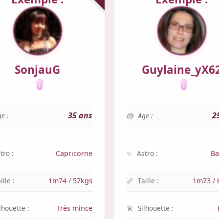
SonjauG
Guylaine_yX6
35 ans
2
e :
Age :
tro :
Capricorne
Astro :
Ba
ille :
1m74 / 57kgs
Taille :
1m73 / 
lhouette :
Très mince
Silhouette :