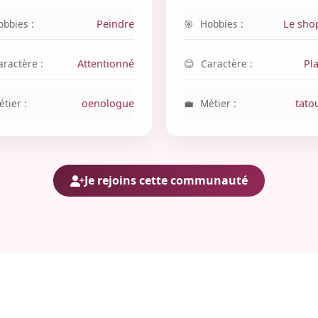
obbies :
Peindre
Hobbies :
Le sho
aractère :
Attentionné
Caractère :
Pl
tier :
oenologue
Métier :
tato
Je rejoins cette communauté