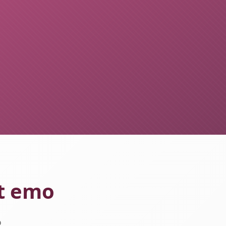
et emo
o