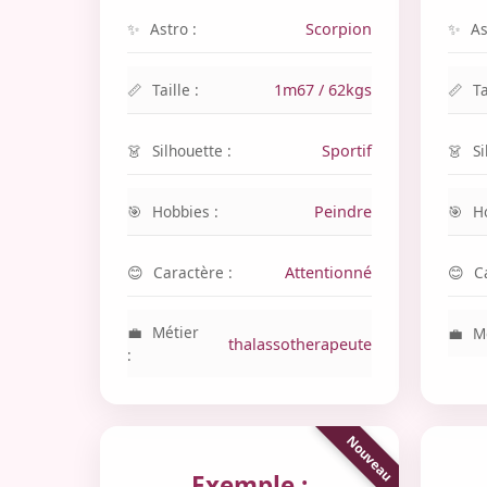
Astro :
Scorpion
As
Taille :
1m67 / 62kgs
Ta
Silhouette :
Sportif
Si
Hobbies :
Peindre
H
Caractère :
Attentionné
C
Métier
Mé
thalassotherapeute
:
Exemple :