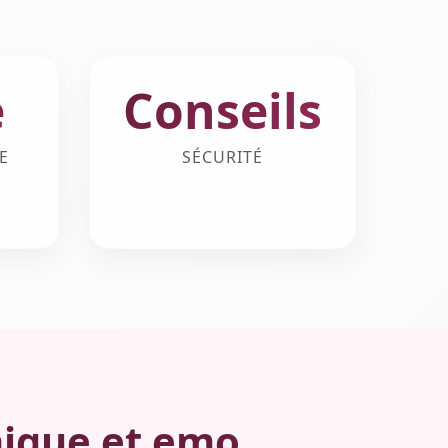
e
Conseils
E
SÉCURITÉ
hique et emo