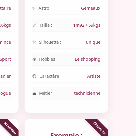
ttaire
Astro :
Gemeaux
66kgs
Taille :
1m92 / 59kgs
 mince
Silhouette :
unique
Sport
Hobbies :
Le shopping
anier
Caractère :
Artiste
logue
Métier :
technicienne
Exemple :