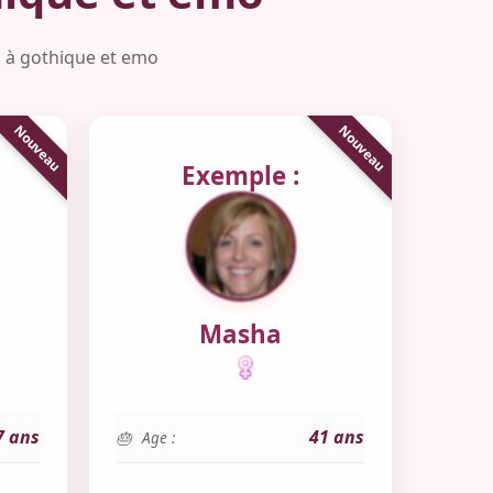
s à gothique et emo
Exemple :
Masha
7 ans
41 ans
Age :