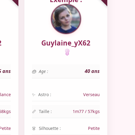
2
Guylaine_yX62
5 ans
40 ans
Age :
lance
Astro :
Verseau
68kgs
Taille :
1m77 / 57kgs
Petite
Silhouette :
Petite