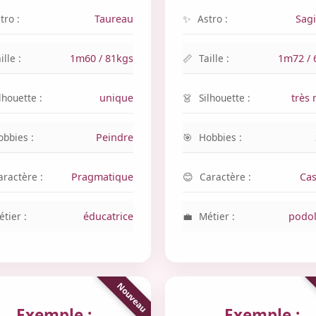
tro :
Taureau
Astro :
Sagi
ille :
1m60 / 81kgs
Taille :
1m72 / 
lhouette :
unique
Silhouette :
très
obbies :
Peindre
Hobbies :
aractère :
Pragmatique
Caractère :
Cas
tier :
éducatrice
Métier :
podo
Exemple :
Exemple :