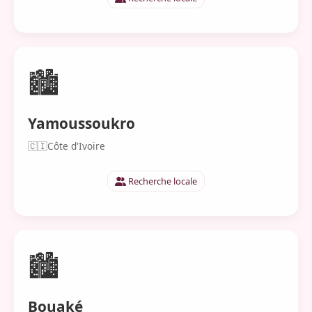
🏙️
Yamoussoukro
🇨🇮
Côte d'Ivoire
Recherche locale
🏙️
Bouaké