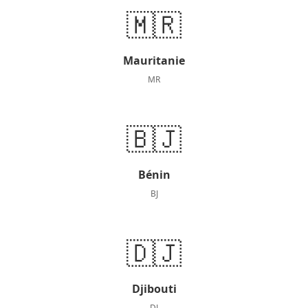
🇲🇷
Mauritanie
MR
🇧🇯
Bénin
BJ
🇩🇯
Djibouti
DJ