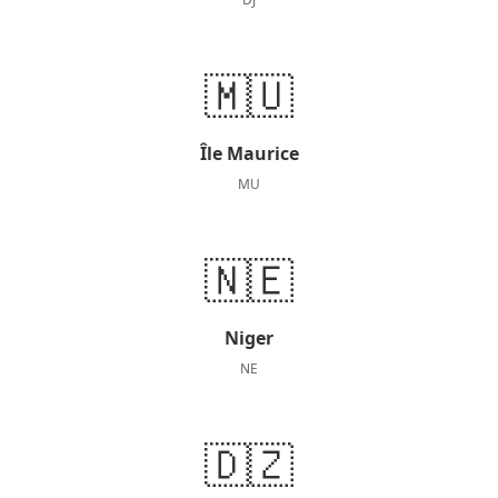
🇲🇺
Île Maurice
MU
🇳🇪
Niger
NE
🇩🇿