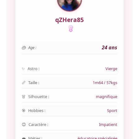
qZHera85
24 ans
Age :
Astro :
Vierge
Taille :
1m64 / 57kgs
Silhouette :
magnifique
Hobbies :
Sport
Caractère :
Impatient
Métier :
éducatrice spécialisée