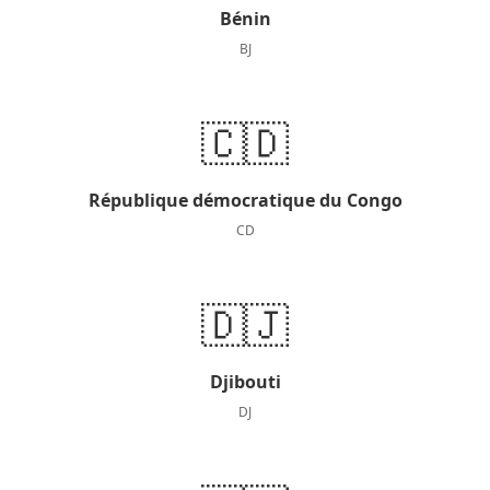
Bénin
BJ
🇨🇩
République démocratique du Congo
CD
🇩🇯
Djibouti
DJ