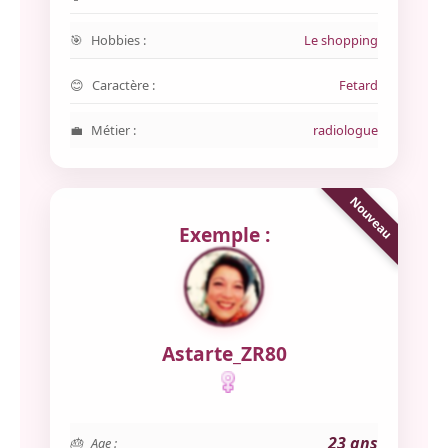
Hobbies :
Le shopping
Caractère :
Fetard
Métier :
radiologue
Exemple :
Astarte_ZR80
23 ans
Age :