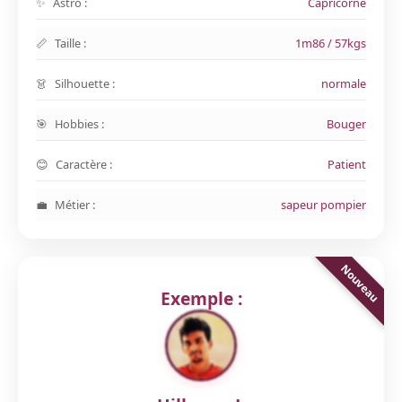
Astro :
Capricorne
Taille :
1m86 / 57kgs
Silhouette :
normale
Hobbies :
Bouger
Caractère :
Patient
Métier :
sapeur pompier
Exemple :