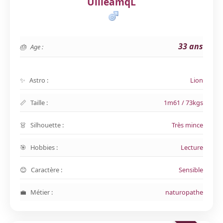
UilleamqL
33 ans
Age :
Astro :
Lion
Taille :
1m61 / 73kgs
Silhouette :
Très mince
Hobbies :
Lecture
Caractère :
Sensible
Métier :
naturopathe