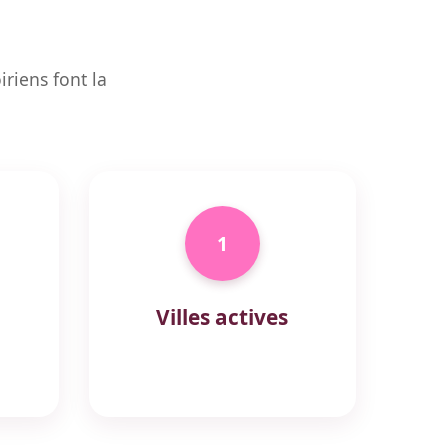
riens font la
1
Villes actives