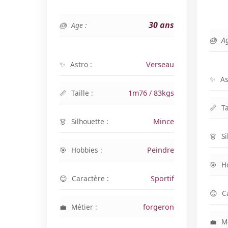
30 ans
Age :
Ag
Astro :
Verseau
As
Taille :
1m76 / 83kgs
Ta
Silhouette :
Mince
Si
Hobbies :
Peindre
H
Caractère :
Sportif
C
Métier :
forgeron
Mé