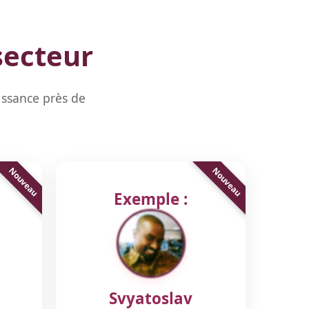
secteur
issance près de
Exemple :
Svyatoslav