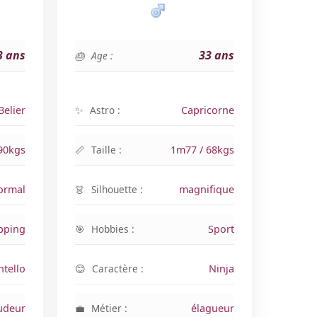
3 ans
33 ans
Age :
Belier
Astro :
Capricorne
90kgs
Taille :
1m77 / 68kgs
ormal
Silhouette :
magnifique
pping
Hobbies :
Sport
ntello
Caractère :
Ninja
udeur
Métier :
élagueur