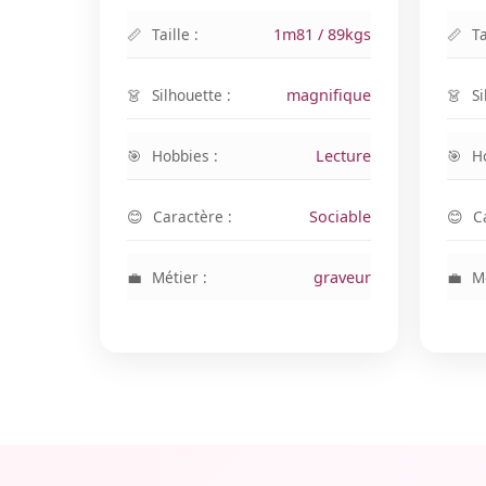
Taille :
1m81 / 89kgs
Ta
Silhouette :
magnifique
Si
Hobbies :
Lecture
H
Caractère :
Sociable
C
Métier :
graveur
Mé