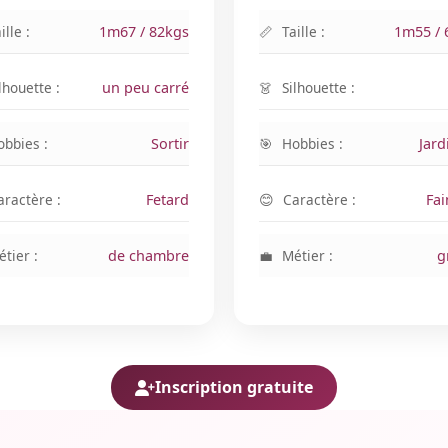
ille :
1m67 / 82kgs
Taille :
1m55 / 
lhouette :
un peu carré
Silhouette :
obbies :
Sortir
Hobbies :
Jard
aractère :
Fetard
Caractère :
Fai
tier :
de chambre
Métier :
g
Inscription gratuite