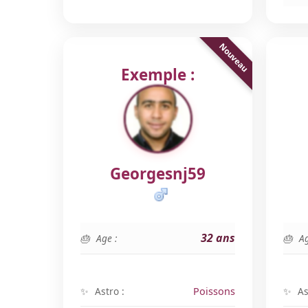
Exemple :
Georgesnj59
32 ans
Age :
Ag
Astro :
Poissons
As