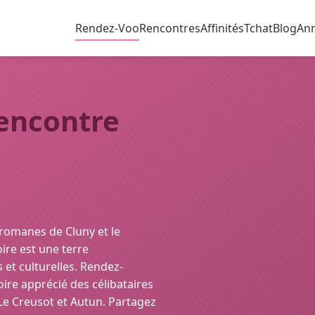
Rendez-Voo
Rencontres
Affinités
Tchat
Blog
An
Rencontre
 romanes de Cluny et le
ire est une terre
t culturelles. Rendez-
ire apprécié des célibataires
e Creusot et Autun. Partagez