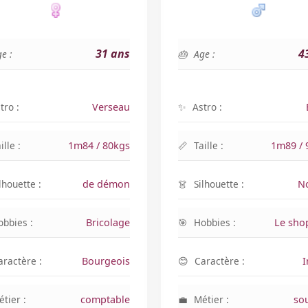
31 ans
4
e :
Age :
tro :
Verseau
Astro :
ille :
1m84 / 80kgs
Taille :
1m89 / 
lhouette :
de démon
Silhouette :
N
obbies :
Bricolage
Hobbies :
Le sho
aractère :
Bourgeois
Caractère :
I
tier :
comptable
Métier :
so