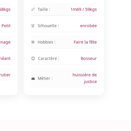
68kgs
Taille :
1m69 / 59kgs
Petit
Silhouette :
enrobée
inage
Hobbies :
Faire la fête
néant
Caractère :
Bosseur
rutier
huissière de
Métier :
justice