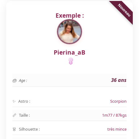
Exemple :
Pierina_aB
36 ans
Age :
Astro :
Scorpion
Taille :
1m77 / 87kgs
Silhouette :
très mince