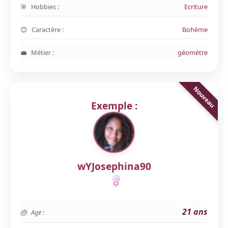
Hobbies :
Ecriture
Caractère :
Bohème
Métier :
géomètre
Exemple :
wYJosephina90
21 ans
Age :