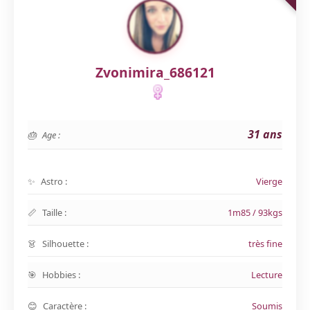
Zvonimira_686121
31 ans
Age :
Astro :
Vierge
Taille :
1m85 / 93kgs
Silhouette :
très fine
Hobbies :
Lecture
Caractère :
Soumis