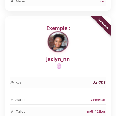
Métier :
seo
Exemple :
Jaclyn_nn
32 ans
Age :
Astro :
Gemeaux
Taille :
1m68 / 62kgs