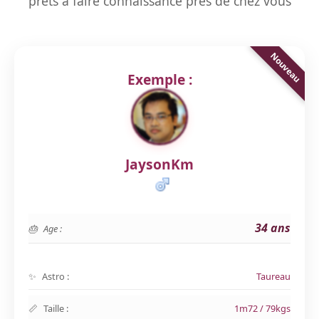
prêts à faire connaissance près de chez vous
Exemple :
JaysonKm
34 ans
Age :
Astro :
Taureau
Taille :
1m72 / 79kgs