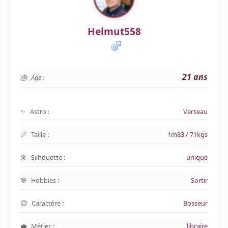
Helmut558
21 ans
Age :
Astro :
Verseau
Taille :
1m83 / 71kgs
Silhouette :
unique
Hobbies :
Sortir
Caractère :
Bosseur
Métier :
libraire