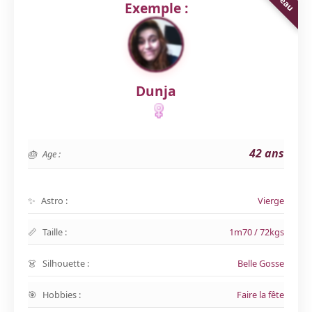
Exemple :
Dunja
42 ans
Age :
Astro :
Vierge
Taille :
1m70 / 72kgs
Silhouette :
Belle Gosse
Hobbies :
Faire la fête