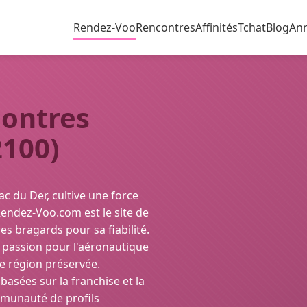
Rendez-Voo
Rencontres
Affinités
Tchat
Blog
An
contres
100)
lac du Der, cultive une force
Rendez-Voo.com est le site de
res bragards pour sa fiabilité.
e passion pour l'aéronautique
e région préservée.
asées sur la franchise et la
mmunauté de profils