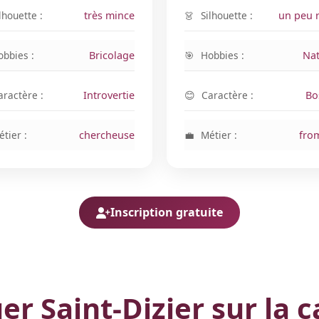
lhouette :
très mince
Silhouette :
un peu 
obbies :
Bricolage
Hobbies :
Nat
aractère :
Introvertie
Caractère :
Bo
tier :
chercheuse
Métier :
fro
Inscription gratuite
uer Saint-Dizier sur la c