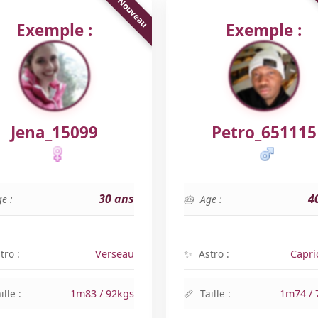
Exemple :
Exemple :
Jena_15099
Petro_651115
30 ans
4
e :
Age :
tro :
Verseau
Astro :
Capri
ille :
1m83 / 92kgs
Taille :
1m74 / 