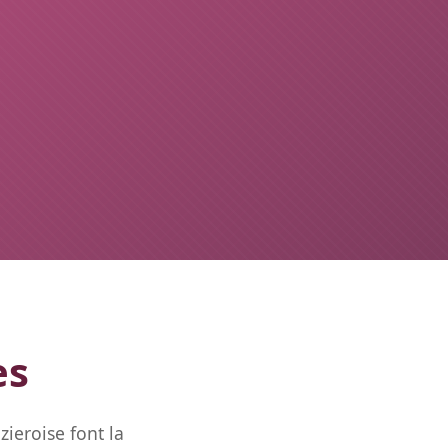
es
ieroise font la