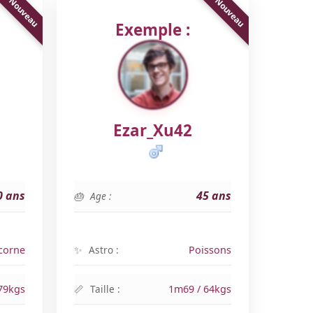
Exemple :
Ezar_Xu42
0 ans
45 ans
Age :
corne
Astro :
Poissons
79kgs
Taille :
1m69 / 64kgs