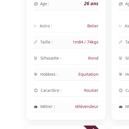
26 ans
Age :
Ag
Astro :
Belier
As
Taille :
1m84 / 74kgs
Ta
Silhouette :
Rond
Si
Hobbies :
Equitation
H
Caractère :
Routier
C
Métier :
télévendeur
Mé