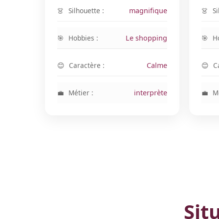
Silhouette :
magnifique
Si
Hobbies :
Le shopping
H
Caractère :
Calme
C
Métier :
interprète
Mé
Sit