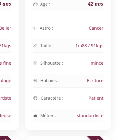
3 ans
42 ans
Age :
Belier
Astro :
Cancer
71kgs
Taille :
1m88 / 91kgs
s fine
Silhouette :
mince
colage
Hobbies :
Ecriture
rtiste
Caractère :
Patient
fleuse
Métier :
standardiste