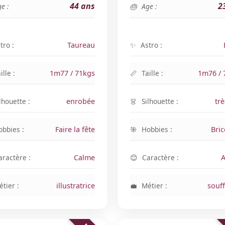
44 ans
2
e :
Age :
tro :
Taureau
Astro :
ille :
1m77 / 71kgs
Taille :
1m76 / 
lhouette :
enrobée
Silhouette :
trè
obbies :
Faire la fête
Hobbies :
Bri
aractère :
Calme
Caractère :
A
tier :
illustratrice
Métier :
souf