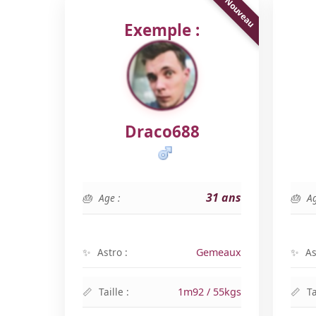
Exemple :
Draco688
31 ans
Age :
Ag
Astro :
Gemeaux
As
Taille :
1m92 / 55kgs
Ta