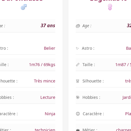
37 ans
3
e :
Age :
tro :
Belier
Astro :
Ba
ille :
1m76 / 69kgs
Taille :
1m87 / 
lhouette :
Très mince
Silhouette :
trè
obbies :
Lecture
Hobbies :
Jard
aractère :
Ninja
Caractère :
Pl
tier :
technicien
Métier :
charpen