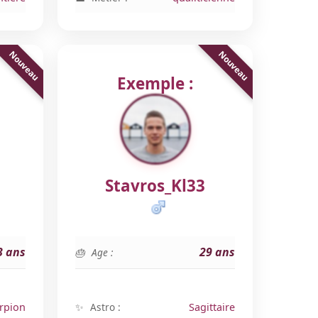
Exemple :
Stavros_Kl33
3 ans
29 ans
Age :
rpion
Astro :
Sagittaire