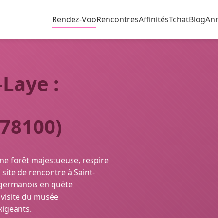
Rendez-Voo
Rencontres
Affinités
Tchat
Blog
An
Laye :
78100)
une forêt majestueuse, respire
 site de rencontre à Saint-
s germanois en quête
 visite du musée
xigeants.