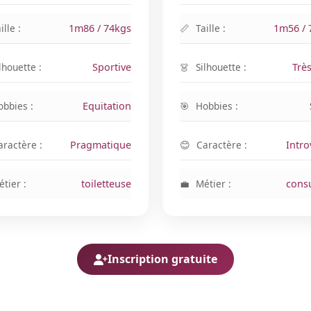
ille :
1m86 / 74kgs
Taille :
1m56 / 
lhouette :
Sportive
Silhouette :
Trè
obbies :
Equitation
Hobbies :
aractère :
Pragmatique
Caractère :
Intro
tier :
toiletteuse
Métier :
consu
Inscription gratuite