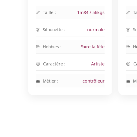
Taille :
1m84 / 56kgs
Ta
Silhouette :
normale
Si
Hobbies :
Faire la fête
H
Caractère :
Artiste
C
Métier :
contrôleur
Mé