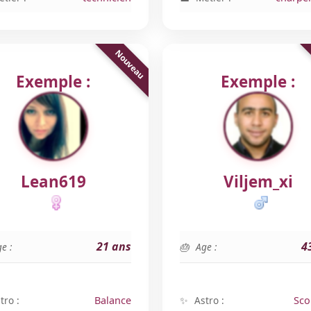
Exemple :
Exemple :
Lean619
Viljem_xi
21 ans
4
e :
Age :
tro :
Balance
Astro :
Sco