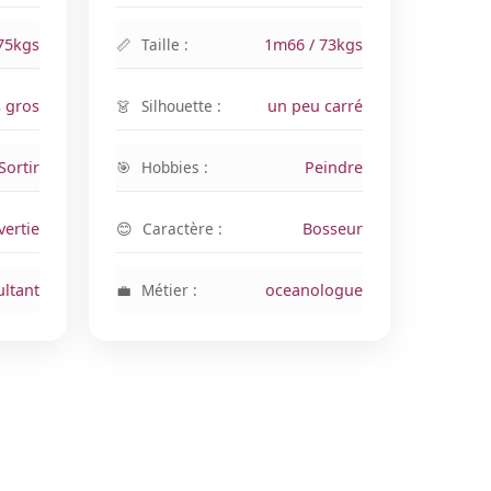
75kgs
Taille :
1m66 / 73kgs
s gros
Silhouette :
un peu carré
Sortir
Hobbies :
Peindre
vertie
Caractère :
Bosseur
ltant
Métier :
oceanologue