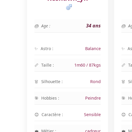
34 ans
Age :
Ag
Astro :
Balance
As
Taille :
1m60 / 87kgs
Ta
Silhouette :
Rond
Si
Hobbies :
Peindre
H
Caractère :
Sensible
C
Métier :
cadreur
Mé