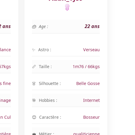
2 ans
22 ans
Age :
lance
Astro :
Verseau
57kgs
Taille :
1m76 / 66kgs
s fine
Silhouette :
Belle Gosse
inage
Hobbies :
Internet
an Cul
Caractère :
Bosseur
tière
Métier :
qualiticienne