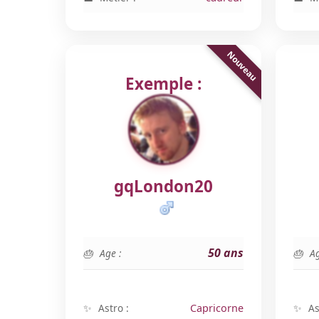
Exemple :
gqLondon20
50 ans
Age :
Ag
Astro :
Capricorne
As