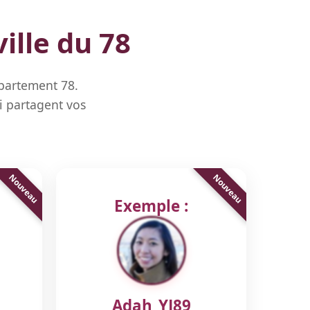
ille du 78
épartement 78.
i partagent vos
Exemple :
Adah_YJ89