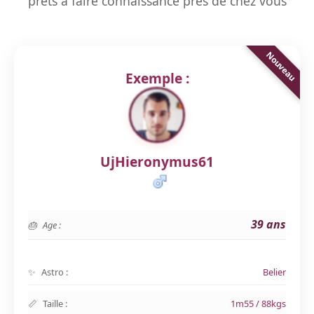
prêts à faire connaissance près de chez vous
Exemple :
UjHieronymus61
39 ans
Age :
Astro :
Belier
Taille :
1m55 / 88kgs