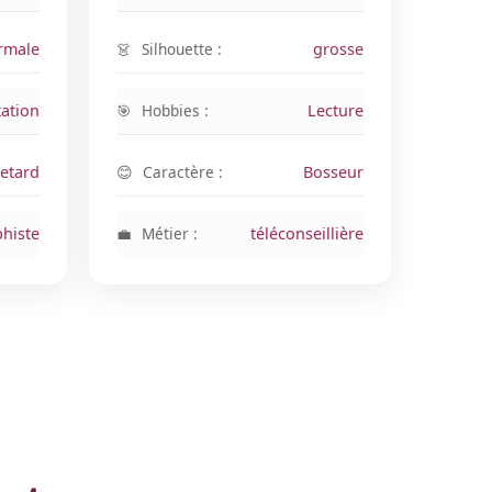
rmale
Silhouette :
grosse
ation
Hobbies :
Lecture
Fetard
Caractère :
Bosseur
phiste
Métier :
téléconseillière