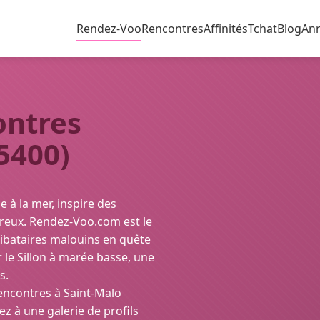
Rendez-Voo
Rencontres
Affinités
Tchat
Blog
An
ontres
5400)
e à la mer, inspire des
reux. Rendez-Voo.com est le
élibataires malouins en quête
le Sillon à marée basse, une
s.
rencontres à Saint-Malo
ez à une galerie de profils