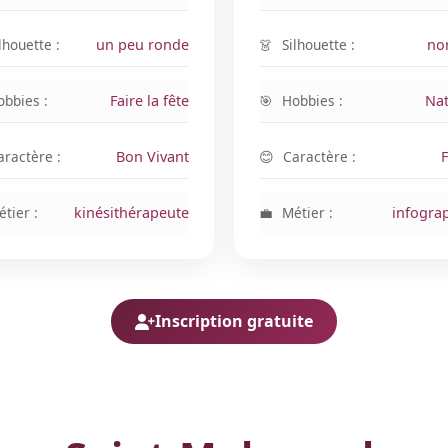
lhouette :
un peu ronde
Silhouette :
no
obbies :
Faire la fête
Hobbies :
Nat
aractère :
Bon Vivant
Caractère :
tier :
kinésithérapeute
Métier :
infogra
Inscription gratuite