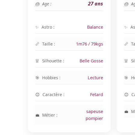
27 ans
Age :
Ag
Astro :
Balance
As
Taille :
1m76 / 79kgs
Ta
Silhouette :
Belle Gosse
Si
Hobbies :
Lecture
H
Caractère :
Fetard
C
sapeuse
Mé
Métier :
pompier