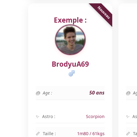
Exemple :
BrodyuA69
50 ans
Age :
Ag
Astro :
Scorpion
As
Taille :
1m80 / 61kgs
Ta