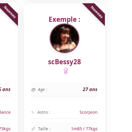
Exemple :
scBessy28
5 ans
27 ans
Age :
lance
Astro :
Scorpion
73kgs
Taille :
1m85 / 77kgs