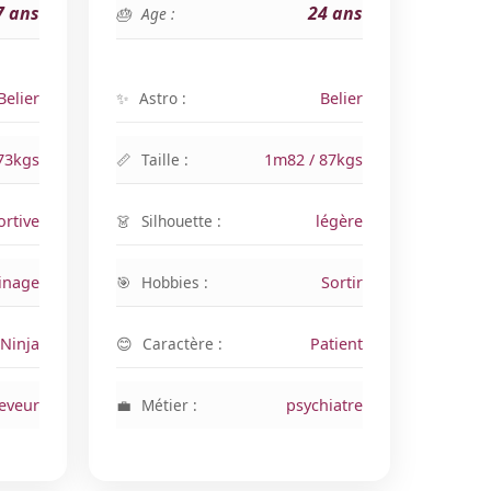
7 ans
24 ans
Age :
Belier
Astro :
Belier
73kgs
Taille :
1m82 / 87kgs
ortive
Silhouette :
légère
inage
Hobbies :
Sortir
Ninja
Caractère :
Patient
leveur
Métier :
psychiatre