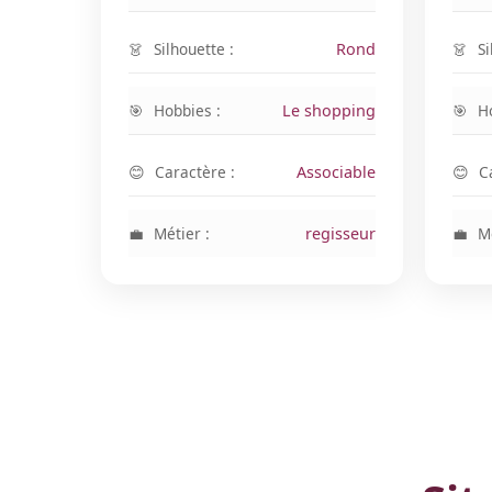
Silhouette :
Rond
Si
Hobbies :
Le shopping
H
Caractère :
Associable
C
Métier :
regisseur
Mé