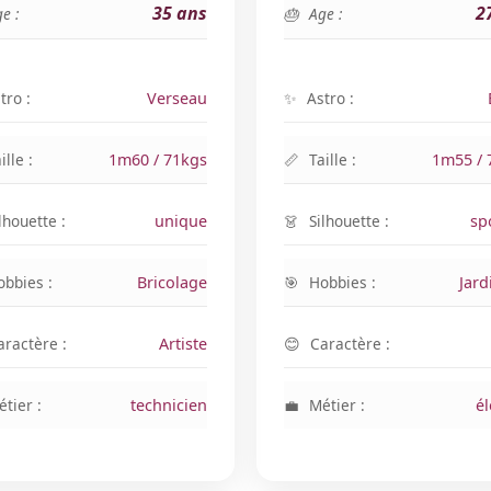
35 ans
2
e :
Age :
tro :
Verseau
Astro :
ille :
1m60 / 71kgs
Taille :
1m55 / 
lhouette :
unique
Silhouette :
sp
obbies :
Bricolage
Hobbies :
Jard
aractère :
Artiste
Caractère :
tier :
technicien
Métier :
é