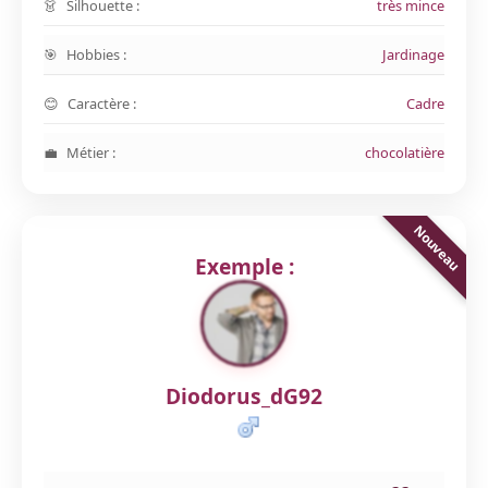
Silhouette :
très mince
Hobbies :
Jardinage
Caractère :
Cadre
Métier :
chocolatière
Exemple :
Diodorus_dG92