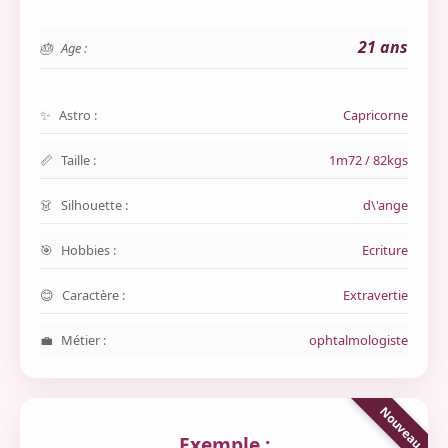
21 ans
Age :
Astro :
Capricorne
Taille :
1m72 / 82kgs
Silhouette :
d\'ange
Hobbies :
Ecriture
Caractère :
Extravertie
Métier :
ophtalmologiste
Exemple :