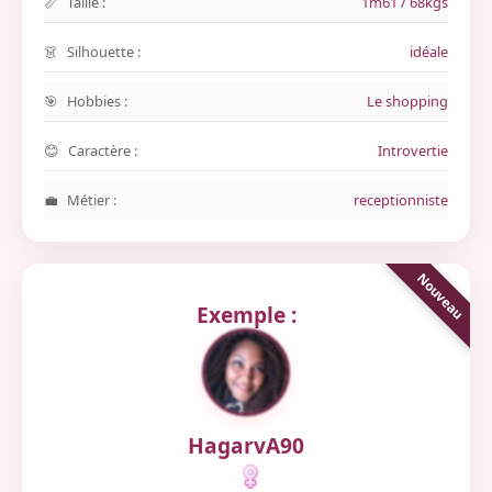
Taille :
1m61 / 68kgs
Silhouette :
idéale
Hobbies :
Le shopping
Caractère :
Introvertie
Métier :
receptionniste
Exemple :
HagarvA90