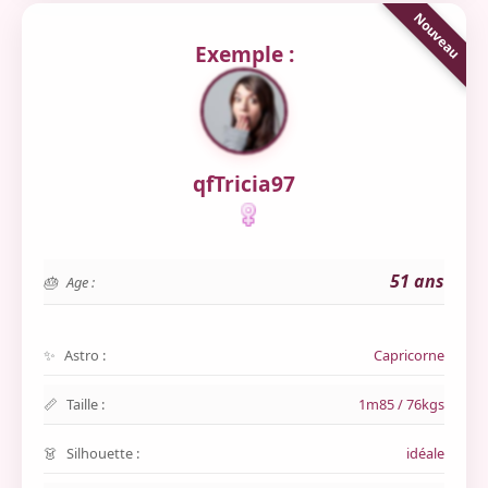
Exemple :
qfTricia97
51 ans
Age :
Astro :
Capricorne
Taille :
1m85 / 76kgs
Silhouette :
idéale