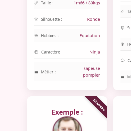
Taille :
1m66 / 80kgs
Ta
Silhouette :
Ronde
Si
Hobbies :
Equitation
H
Caractère :
Ninja
C
sapeuse
Métier :
pompier
Mé
Exemple :