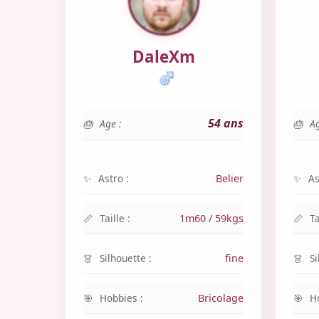
DaleXm
54 ans
Age :
Ag
Astro :
Belier
As
Taille :
1m60 / 59kgs
Ta
Silhouette :
fine
Si
Hobbies :
Bricolage
H