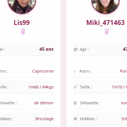
Lis99
Miki_471463
45 ans
4
e :
Age :
tro :
Capricorne
Astro :
Poi
ille :
1m66 / 64kgs
Taille :
1m70 / 
lhouette :
de démon
Silhouette :
no
obbies :
Bricolage
Hobbies :
In