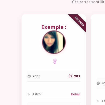
Ces cartes sont il
Exemple :
31 ans
Age :
Ag
Astro :
Belier
As