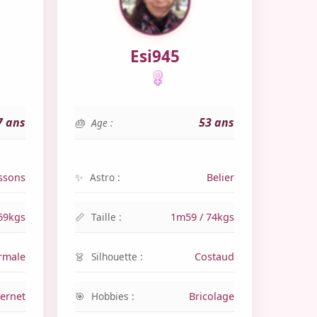
Esi945
7 ans
53 ans
Age :
ssons
Astro :
Belier
69kgs
Taille :
1m59 / 74kgs
rmale
Silhouette :
Costaud
ternet
Hobbies :
Bricolage