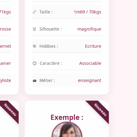
71kgs
Taille :
1m69 / 70kgs
grosse
Silhouette :
magnifique
ternet
Hobbies :
Ecriture
anier
Caractère :
Associable
tyliste
Métier :
enseignant
Exemple :