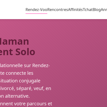
Rendez-Voo
Rencontres
Affinités
Tchat
Blog
An
Maman
ent Solo
lationnelle sur Rendez-
te connecte les
situation conjugale
divorcé, séparé, veuf, en
n alternative.
nnent votre parcours et