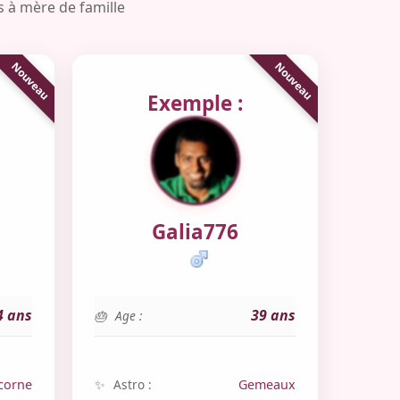
s à mère de famille
Exemple :
Galia776
4 ans
39 ans
Age :
corne
Astro :
Gemeaux