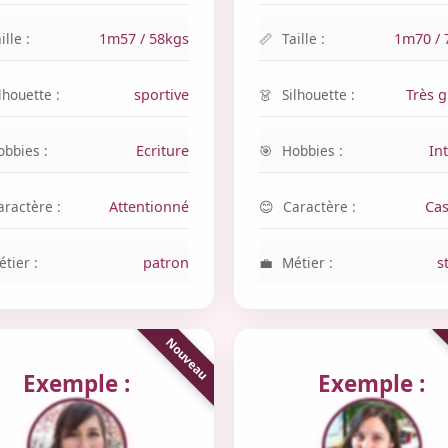
ille :
1m57 / 58kgs
Taille :
1m70 / 
lhouette :
sportive
Silhouette :
Très 
obbies :
Ecriture
Hobbies :
In
aractère :
Attentionné
Caractère :
Cas
tier :
patron
Métier :
s
Exemple :
Exemple :