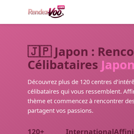
🇯🇵 Japon : Renc
Célibataires
Japon
Découvrez plus de 120 centres d'intér
célibataires qui vous ressemblent. Aff
thème et commencez à rencontrer des
partagent vos passions.
120+
International
Affin