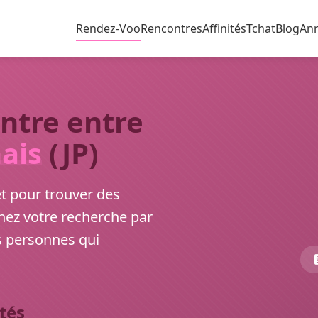
Rendez-Voo
Rencontres
Affinités
Tchat
Blog
An
ontre entre
ais
(JP)
êt pour trouver des
inez votre recherche par
 personnes qui
ités