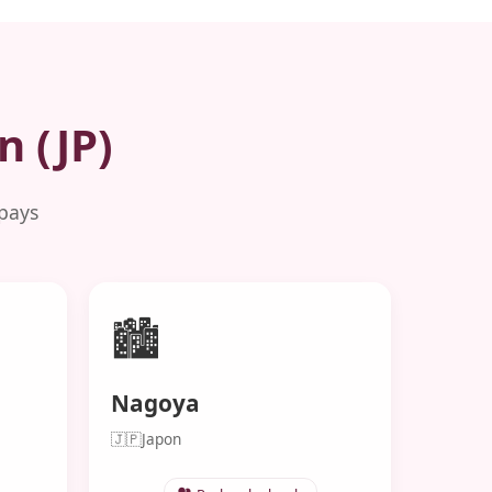
n (JP)
 pays
🏙️
Nagoya
🇯🇵
Japon