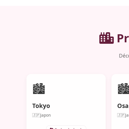
Pr
Déco
🏙️
🏙
Tokyo
Osa
🇯🇵
Japon
🇯🇵
J