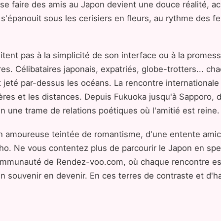
 faire des amis au Japon devient une douce réalité, acc
panouit sous les cerisiers en fleurs, au rythme des fes
nt pas à la simplicité de son interface ou à la promesse
es. Célibataires japonais, expatriés, globe-trotters... ch
eté par-dessus les océans. La rencontre internationale p
tières et les distances. Depuis Fukuoka jusqu'à Sapporo,
n une trame de relations poétiques où l'amitié est reine.
ion amoureuse teintée de romantisme, d'une entente ami
cho. Ne vous contentez plus de parcourir le Japon en sp
 communauté de Rendez-voo.com, où chaque rencontre est 
 souvenir en devenir. En ces terres de contraste et d'har