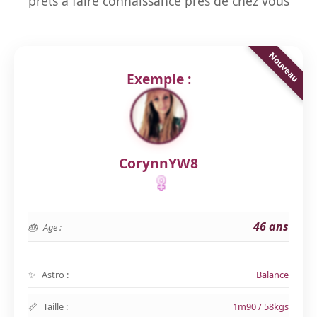
prêts à faire connaissance près de chez vous
Exemple :
CorynnYW8
46 ans
Age :
Astro :
Balance
Taille :
1m90 / 58kgs