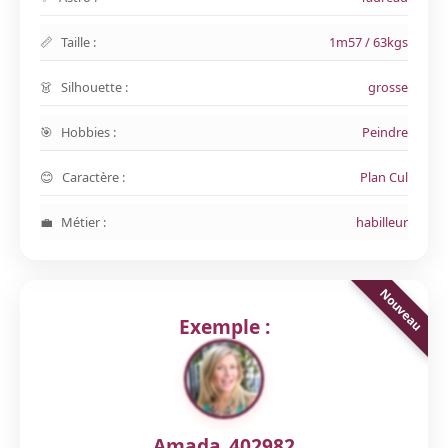
Taille :
1m57 / 63kgs
Silhouette :
grosse
Hobbies :
Peindre
Caractère :
Plan Cul
Métier :
habilleur
Exemple :
Amada_402982