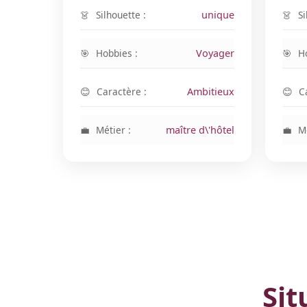
Silhouette :
unique
Si
Hobbies :
Voyager
H
Caractère :
Ambitieux
C
Métier :
maître d\'hôtel
Mé
Sit