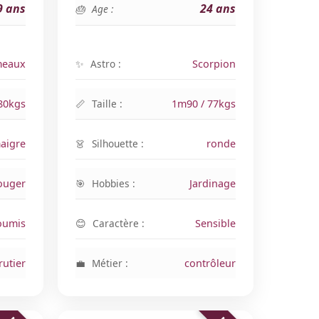
9 ans
24 ans
Age :
eaux
Astro :
Scorpion
80kgs
Taille :
1m90 / 77kgs
aigre
Silhouette :
ronde
ouger
Hobbies :
Jardinage
oumis
Caractère :
Sensible
rutier
Métier :
contrôleur