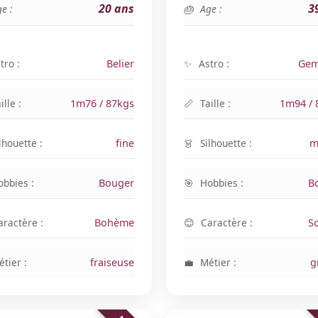
20 ans
3
e :
Age :
tro :
Belier
Astro :
Gem
ille :
1m76 / 87kgs
Taille :
1m94 / 
lhouette :
fine
Silhouette :
m
obbies :
Bouger
Hobbies :
B
aractère :
Bohème
Caractère :
S
tier :
fraiseuse
Métier :
g