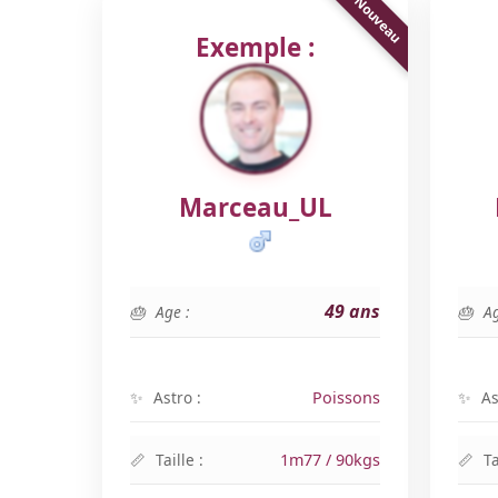
Exemple :
Marceau_UL
49 ans
Age :
Ag
Astro :
Poissons
As
Taille :
1m77 / 90kgs
Ta