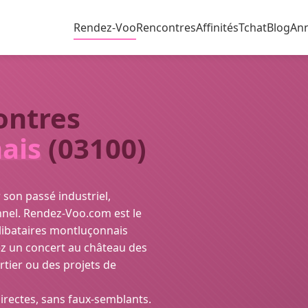
Rendez-Voo
Rencontres
Affinités
Tchat
Blog
An
ontres
ais
(03100)
 son passé industriel,
nel. Rendez-Voo.com est le
élibataires montluçonnais
ez un concert au château des
tier ou des projets de
rectes, sans faux-semblants.