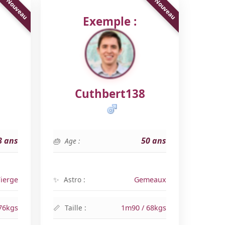
Exemple :
Cuthbert138
8 ans
50 ans
Age :
ierge
Astro :
Gemeaux
76kgs
Taille :
1m90 / 68kgs