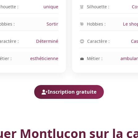
lhouette :
unique
Silhouette :
Co
obbies :
Sortir
Hobbies :
Le sho
aractère :
Déterminé
Caractère :
Cas
tier :
esthéticienne
Métier :
ambulan
Inscription gratuite
uer Montluçon sur la c