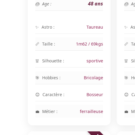
48 ans
Age :
Ag
Astro :
Taureau
As
Taille :
1m62 / 69kgs
Ta
Silhouette :
sportive
Si
Hobbies :
Bricolage
H
Caractère :
Bosseur
C
Métier :
ferrailleuse
Mé