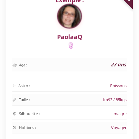
PaolaaQ
27 ans
Age :
Astro :
Poissons
Taille :
1m93 / 85kgs
Silhouette :
maigre
Hobbies :
Voyager