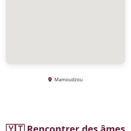
Mamoudzou
🇾🇹 Rencontrer des âmes