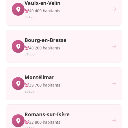
Vaulx-en-Velin
40 400 habitants
69120
Bourg-en-Bresse
40 200 habitants
01000
Montélimar
39 700 habitants
26200
Romans-sur-Isère
32 800 habitants