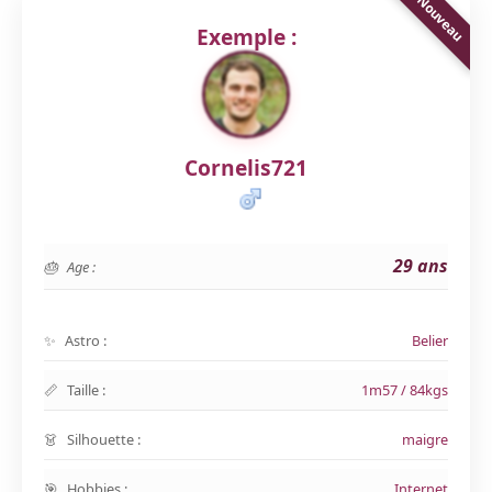
Exemple :
Cornelis721
29 ans
Age :
Astro :
Belier
Taille :
1m57 / 84kgs
Silhouette :
maigre
Hobbies :
Internet