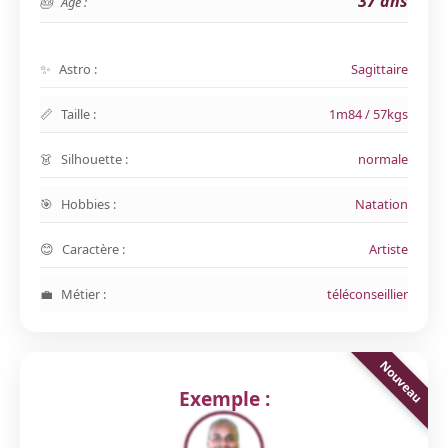
37 ans
Age :
Astro :
Sagittaire
Taille :
1m84 / 57kgs
Silhouette :
normale
Hobbies :
Natation
Caractère :
Artiste
Métier :
téléconseillier
Exemple :