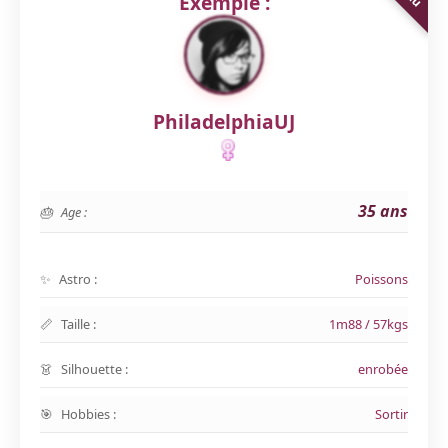
Exemple :
PhiladelphiaUJ
35 ans
Age :
Astro :
Poissons
Taille :
1m88 / 57kgs
Silhouette :
enrobée
Hobbies :
Sortir