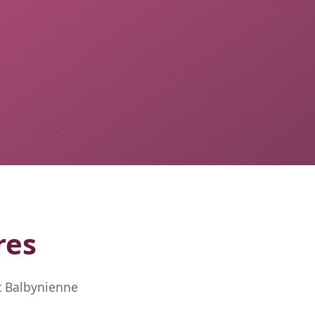
res
t Balbynienne