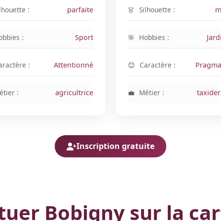
lhouette :
parfaite
Silhouette :
m
obbies :
Sport
Hobbies :
Jard
aractère :
Attentionné
Caractère :
Pragma
tier :
agricultrice
Métier :
taxide
Inscription gratuite
tuer Bobigny sur la ca