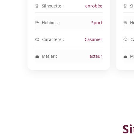
Silhouette :
enrobée
Si
Hobbies :
Sport
H
Caractère :
Casanier
C
Métier :
acteur
Mé
Si