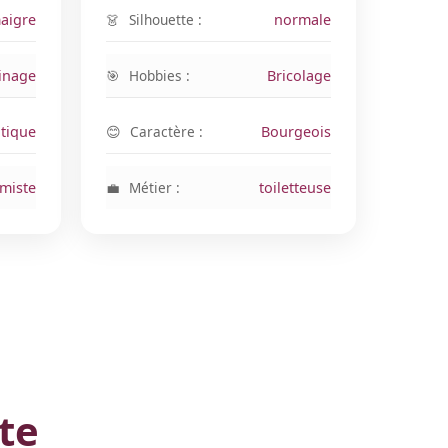
aigre
Silhouette :
normale
inage
Hobbies :
Bricolage
tique
Caractère :
Bourgeois
rmiste
Métier :
toiletteuse
rte