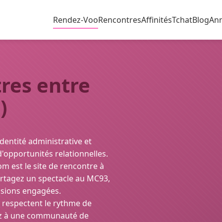
Rendez-Voo
Rencontres
Affinités
Tchat
Blog
An
res entre
)
identité administrative et
 d'opportunités relationnelles.
m est le site de rencontre à
artagez un spectacle au MC93,
ssions engagées.
 respectent le rythme de
dez à une communauté de