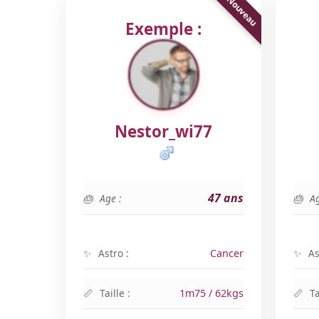
Exemple :
Nestor_wi77
47 ans
Age :
Ag
Astro :
Cancer
As
Taille :
1m75 / 62kgs
Ta