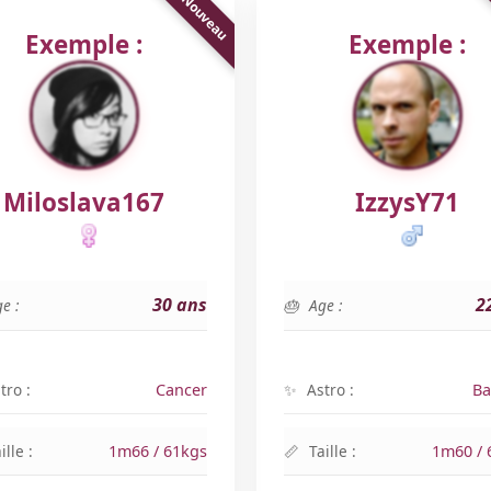
Exemple :
Exemple :
Miloslava167
IzzysY71
30 ans
2
e :
Age :
tro :
Cancer
Astro :
Ba
ille :
1m66 / 61kgs
Taille :
1m60 / 