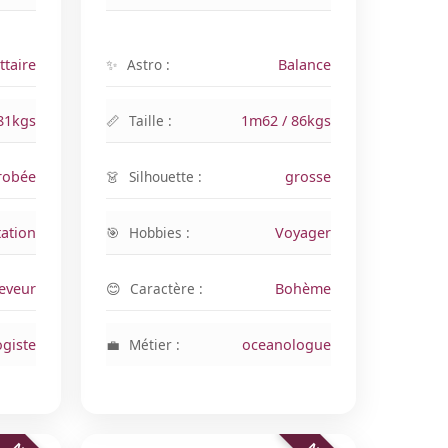
ttaire
Astro :
Balance
81kgs
Taille :
1m62 / 86kgs
robée
Silhouette :
grosse
tation
Hobbies :
Voyager
eveur
Caractère :
Bohème
ogiste
Métier :
oceanologue