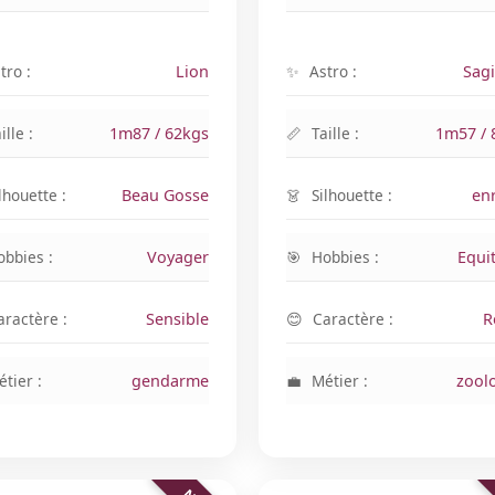
tro :
Lion
Astro :
Sagi
ille :
1m87 / 62kgs
Taille :
1m57 / 
lhouette :
Beau Gosse
Silhouette :
en
obbies :
Voyager
Hobbies :
Equi
aractère :
Sensible
Caractère :
R
tier :
gendarme
Métier :
zool