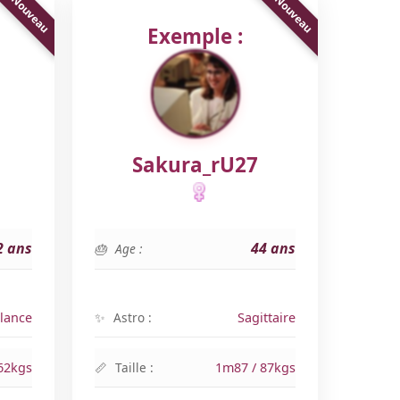
Exemple :
Sakura_rU27
2 ans
44 ans
Age :
lance
Astro :
Sagittaire
62kgs
Taille :
1m87 / 87kgs