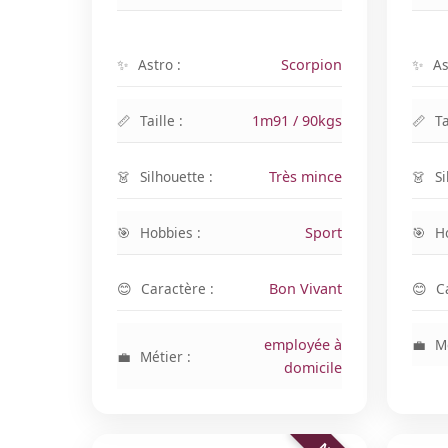
Astro :
Scorpion
As
Taille :
1m91 / 90kgs
Ta
Silhouette :
Très mince
Si
Hobbies :
Sport
H
Caractère :
Bon Vivant
C
employée à
Mé
Métier :
domicile