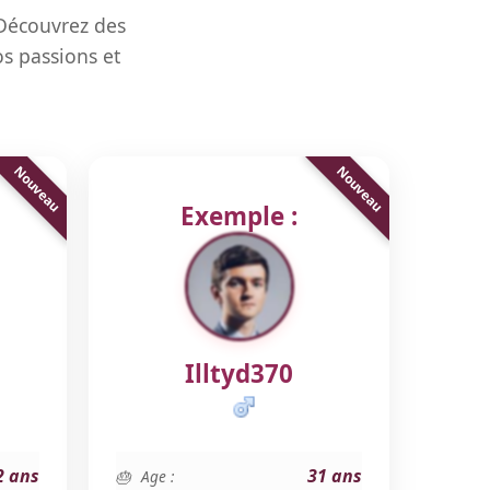
 Découvrez des
s passions et
Exemple :
Illtyd370
2 ans
31 ans
Age :