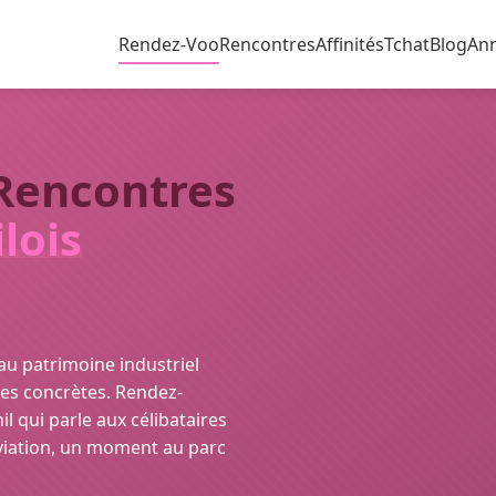
Rendez-Voo
Rencontres
Affinités
Tchat
Blog
An
 Rencontres
lois
 au patrimoine industriel
res concrètes. Rendez-
l qui parle aux célibataires
aviation, un moment au parc