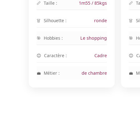
Taille :
1m55 / 85kgs
Ta
Silhouette :
ronde
Si
Hobbies :
Le shopping
H
Caractère :
Cadre
C
Métier :
de chambre
Mé