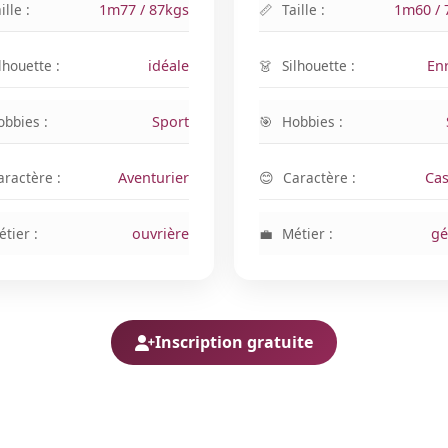
ille :
1m77 / 87kgs
Taille :
1m60 / 
lhouette :
idéale
Silhouette :
En
obbies :
Sport
Hobbies :
aractère :
Aventurier
Caractère :
Cas
tier :
ouvrière
Métier :
gé
Inscription gratuite