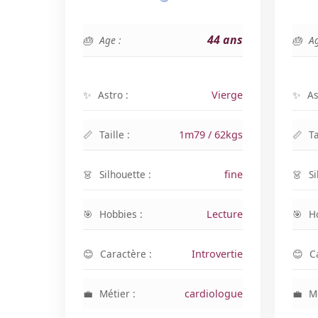
44 ans
Age :
Ag
Astro :
Vierge
As
Taille :
1m79 / 62kgs
Ta
Silhouette :
fine
Si
Hobbies :
Lecture
H
Caractère :
Introvertie
C
Métier :
cardiologue
Mé